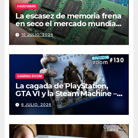
HARDWARE
La escasez de memoria frena
en seco el mercado mundial
de PCs
10 JULIO, 2026
GAMING ROOM
La cagada de PlayStation,
GTA VI y la Steam Machine –
Gaming Room #130
6 JULIO, 2026