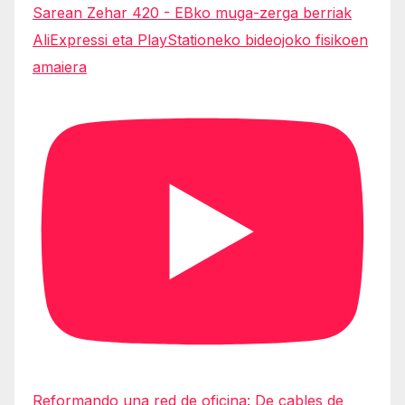
Sarean Zehar 420 - EBko muga-zerga berriak
AliExpressi eta PlayStationeko bideojoko fisikoen
amaiera
Reformando una red de oficina: De cables de