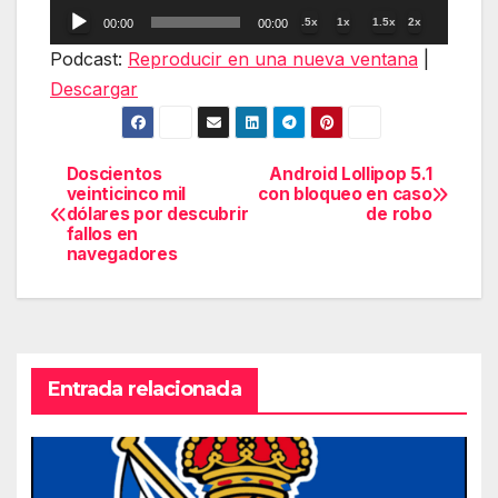
Reproductor
.5x
1x
1.5x
2x
00:00
00:00
de
Podcast:
Reproducir en una nueva ventana
|
audio
Descargar
Doscientos
Android Lollipop 5.1
Navegación
veinticinco mil
con bloqueo en caso
dólares por descubrir
de robo
de
fallos en
navegadores
entradas
Entrada relacionada