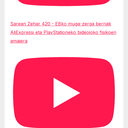
Sarean Zehar 420 - EBko muga-zerga berriak
AliExpressi eta PlayStationeko bideojoko fisikoen
amaiera