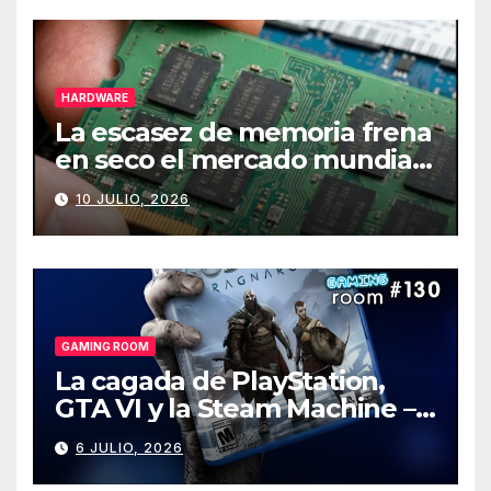
HARDWARE
La escasez de memoria frena
en seco el mercado mundial
de PCs
10 JULIO, 2026
GAMING ROOM
La cagada de PlayStation,
GTA VI y la Steam Machine –
Gaming Room #130
6 JULIO, 2026