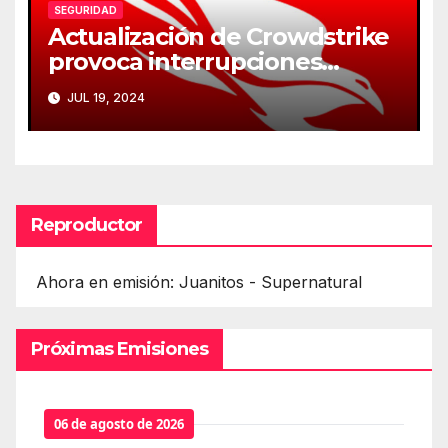
SEGURIDAD
Actualización de Crowdstrike
provoca interrupciones
masivas en servicios críticos
JUL 19, 2024
Reproductor
Ahora en emisión: Juanitos - Supernatural
Próximas Emisiones