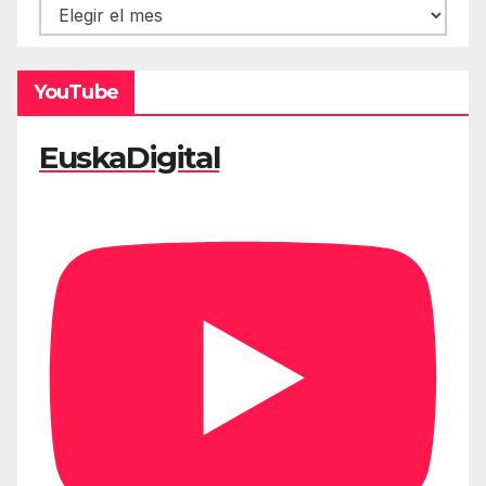
Hemeroteca
YouTube
EuskaDigital