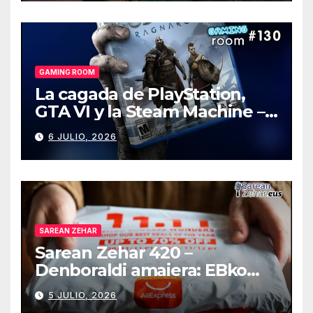
GAMING ROOM
La cagada de PlayStation,
GTA VI y la Steam Machine –
Gaming Room #130
6 JULIO, 2026
SAREAN ZEHAR
Sarean Zehar 420 –
Denboraldi amaiera: EBko
muga-zerga berriak
5 JULIO, 2026
AliExpressi, AEBetako AAren