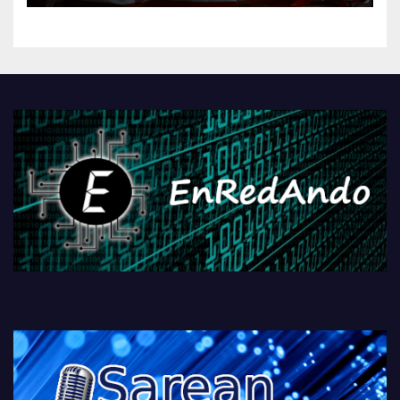
kontrola, Googleri behin
betiko zigorra
Androidengatik eta
PlayStationeko bideojoko
fisikoen amaiera