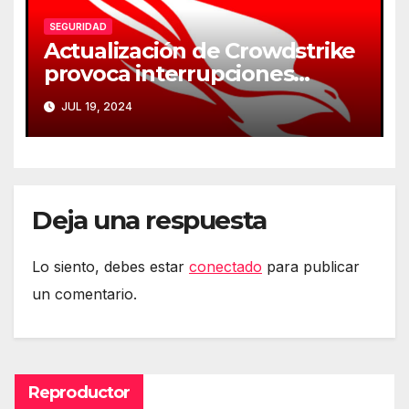
SEGURIDAD
Actualización de Crowdstrike
provoca interrupciones
masivas en servicios críticos
JUL 19, 2024
Deja una respuesta
Lo siento, debes estar
conectado
para publicar
un comentario.
Reproductor