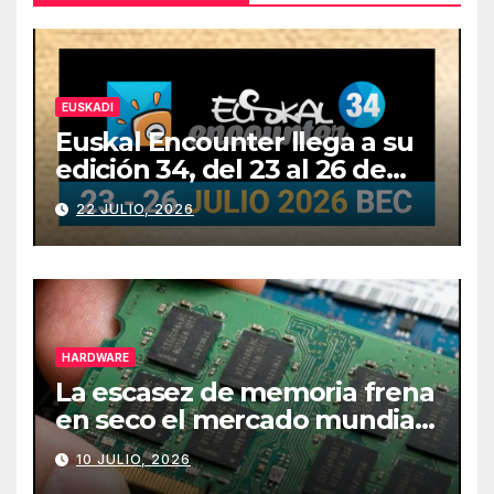
EUSKADI
Euskal Encounter llega a su
edición 34, del 23 al 26 de
julio
22 JULIO, 2026
HARDWARE
La escasez de memoria frena
en seco el mercado mundial
de PCs
10 JULIO, 2026