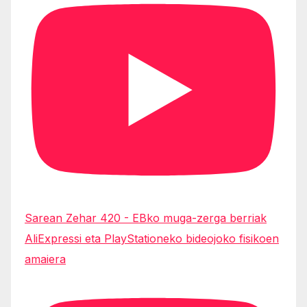
Sarean Zehar 420 - EBko muga-zerga berriak
AliExpressi eta PlayStationeko bideojoko fisikoen
amaiera