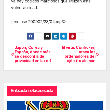
ya hay códigos maliciosos que utilizan ésta
vulnerabilidad.
{enclose 200902/23/04.mp3}
Japón, Corea y
El virus Conficker,
Navegación
España, donde más
ataca los
se desconfía de
ordenadores del
de
privacidad en la red
ejército alemán
entradas
Entrada relacionada