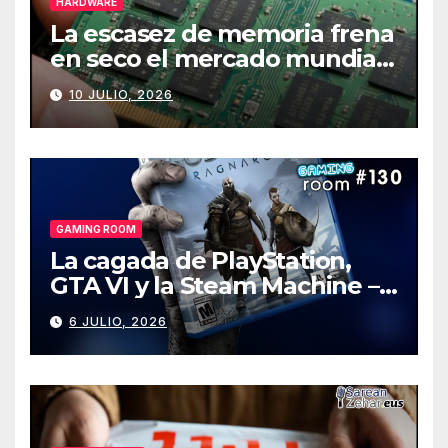
HARDWARE
La escasez de memoria frena
en seco el mercado mundial
de PCs
10 JULIO, 2026
GAMING ROOM
La cagada de PlayStation,
GTA VI y la Steam Machine –
Gaming Room #130
6 JULIO, 2026