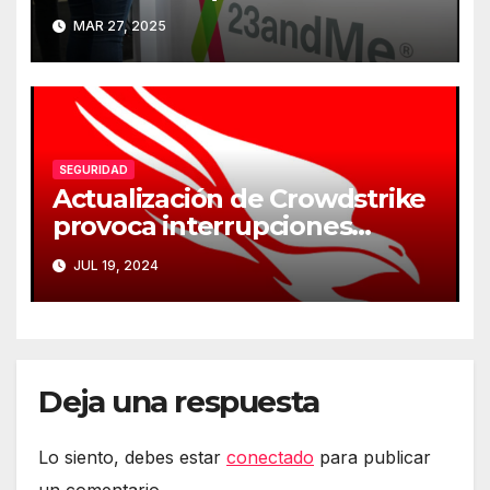
borrado de sus datos
MAR 27, 2025
genéticos
SEGURIDAD
Actualización de Crowdstrike
provoca interrupciones
masivas en servicios críticos
JUL 19, 2024
Deja una respuesta
Lo siento, debes estar
conectado
para publicar
un comentario.