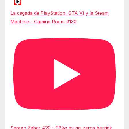
La cagada de PlayStation, GTA VI y la Steam
Machine - Gaming Room #130
Sarean Zehar 420 - EBko muga-zerga berriak