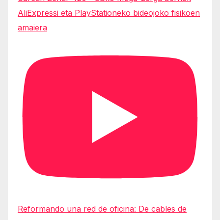
AliExpressi eta PlayStationeko bideojoko fisikoen
amaiera
Reformando una red de oficina: De cables de