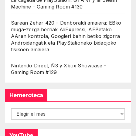
Machine – Gaming Room #130
Sarean Zehar 420 – Denboraldi amaiera: EBko
muga-zerga berriak AliExpressi, AEBetako
AAren kontrola, Googleri behin betiko zigorra
Androidengatik eta PlayStationeko bideojoko
fisikoen amaiera
Nintendo Direct, Ñ3 y Xbox Showcase –
Gaming Room #129
Hemeroteca
Hemeroteca
YouTube