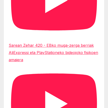
Sarean Zehar 420 - EBko muga-zerga berriak
AliExpressi eta PlayStationeko bideojoko fisikoen
amaiera