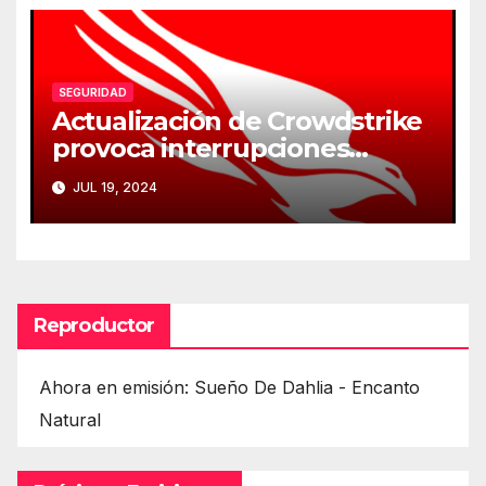
SEGURIDAD
Actualización de Crowdstrike
provoca interrupciones
masivas en servicios críticos
JUL 19, 2024
Reproductor
Ahora en emisión: Sueño De Dahlia - Encanto
Natural