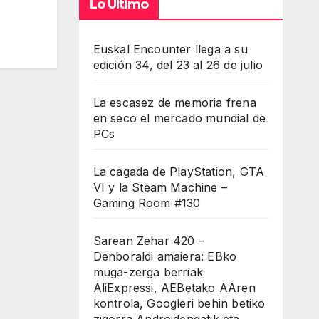
Lo Último
Euskal Encounter llega a su
edición 34, del 23 al 26 de julio
La escasez de memoria frena
en seco el mercado mundial de
PCs
La cagada de PlayStation, GTA
VI y la Steam Machine –
Gaming Room #130
Sarean Zehar 420 –
Denboraldi amaiera: EBko
muga-zerga berriak
AliExpressi, AEBetako AAren
kontrola, Googleri behin betiko
zigorra Androidengatik eta