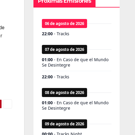
Próximas Emisiones
de
r