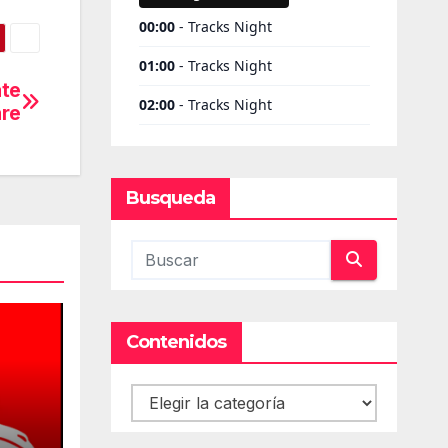
ate
are
Busqueda
Contenidos
Contenidos