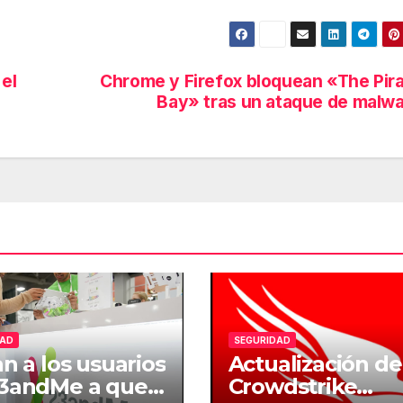
 el
Chrome y Firefox bloquean «The Pir
Bay» tras un ataque de malw
DAD
SEGURIDAD
an a los usuarios
Actualización de
23andMe a que
Crowdstrike