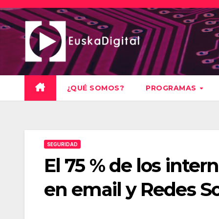
Saltar
al
contenido
¿QUÉ SOMOS?
PROGRAMAS
SEGURIDAD
El 75 % de los inter
en email y Redes So