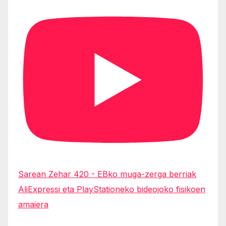
Sarean Zehar 420 - EBko muga-zerga berriak
AliExpressi eta PlayStationeko bideojoko fisikoen
amaiera