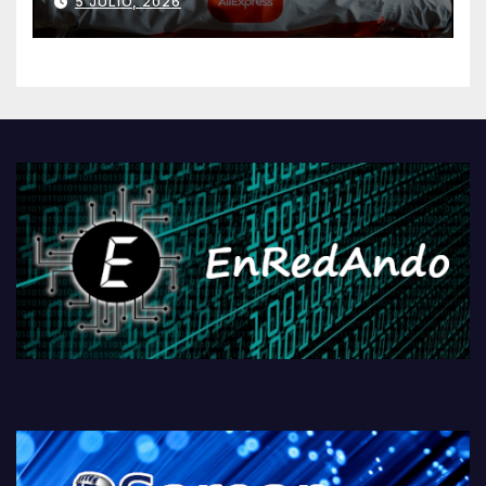
5 JULIO, 2026
AliExpressi, AEBetako AAren
kontrola, Googleri behin
betiko zigorra
Androidengatik eta
PlayStationeko bideojoko
fisikoen amaiera