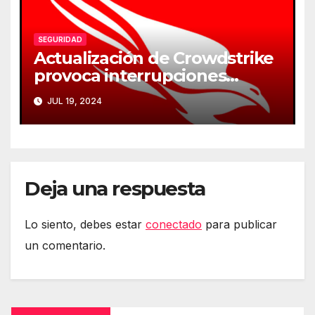
SEGURIDAD
Actualización de Crowdstrike
provoca interrupciones
masivas en servicios críticos
JUL 19, 2024
Deja una respuesta
Lo siento, debes estar
conectado
para publicar
un comentario.