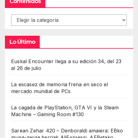
Contenidos
Contenidos
Lo Último
Euskal Encounter llega a su edición 34, del 23
al 26 de julio
La escasez de memoria frena en seco el
mercado mundial de PCs
La cagada de PlayStation, GTA VI y la Steam
Machine – Gaming Room #130
Sarean Zehar 420 – Denboraldi amaiera: EBko
muga-zerga berriak AliExpressi, AEBetako