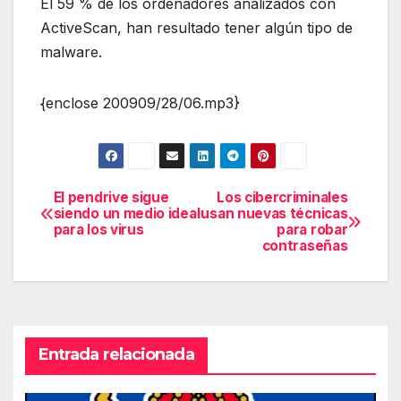
El 59 % de los ordenadores analizados con
ActiveScan, han resultado tener algún tipo de
malware.
{enclose 200909/28/06.mp3}
El pendrive sigue
Los cibercriminales
Navegación
siendo un medio ideal
usan nuevas técnicas
para los virus
para robar
de
contraseñas
entradas
Entrada relacionada