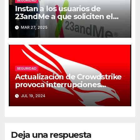
SEGURIDAD
Instan a los usuarios de
23andMe a que soliciten el
borrado de sus datos
MAR 27, 2025
genéticos
SEGURIDAD
Actualización de Crowdstrike
provoca interrupciones
masivas en servicios críticos
JUL 19, 2024
Deja una respuesta