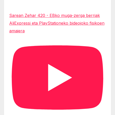
Sarean Zehar 420 - EBko muga-zerga berriak
AliExpressi eta PlayStationeko bideojoko fisikoen
amaiera