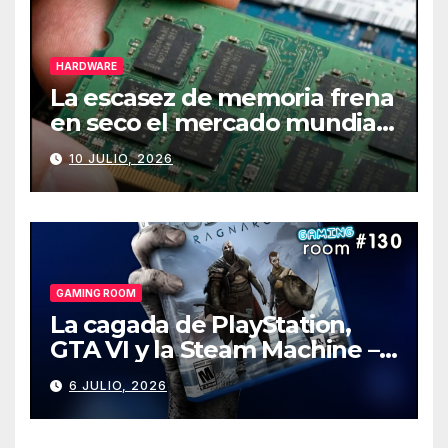
HARDWARE
La escasez de memoria frena
en seco el mercado mundial
de PCs
10 JULIO, 2026
GAMING ROOM
La cagada de PlayStation,
GTA VI y la Steam Machine –
Gaming Room #130
6 JULIO, 2026