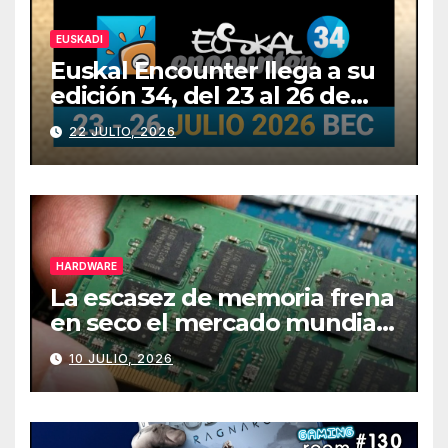
EUSKADI
Euskal Encounter llega a su
edición 34, del 23 al 26 de
julio
22 JULIO, 2026
HARDWARE
La escasez de memoria frena
en seco el mercado mundial
de PCs
10 JULIO, 2026