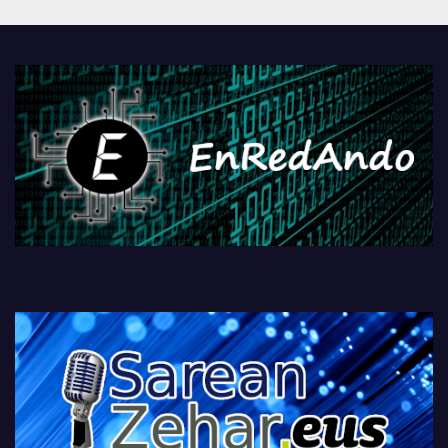
Androidengatik eta
PlayStationeko bideojoko
fisikoen amaiera