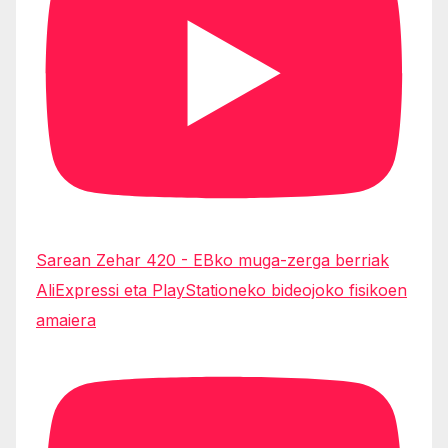
Sarean Zehar 420 - EBko muga-zerga berriak
AliExpressi eta PlayStationeko bideojoko fisikoen
amaiera