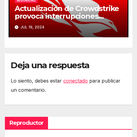
SEGURIDAD
Actualización de Crowdstrike
provoca interrupciones
masivas en servicios críticos
JUL 19, 2024
Deja una respuesta
Lo siento, debes estar
conectado
para publicar
un comentario.
Reproductor