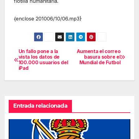
flotilla humanitaria.
{enclose 201006/10/06.mp3}
Un fallo pone a la
Aumenta el correo
Navegación
vista los datos de
basura sobre el
100.000 usuarios del
Mundial de Futbol
de
iPad
entradas
Entrada relacionada