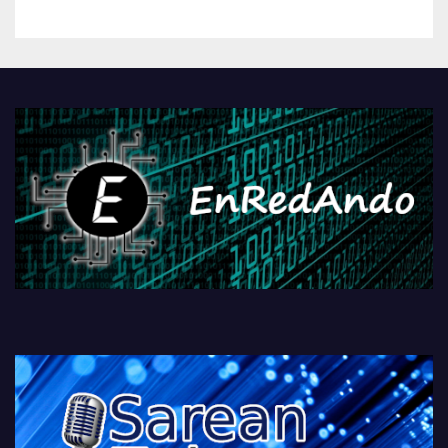
betiko zigorra
Androidengatik eta
PlayStationeko bideojoko
fisikoen amaiera