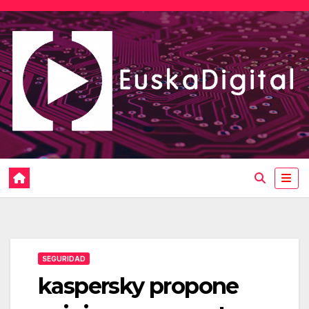
Saltar
al
contenido
SEGURIDAD
kaspersky propone