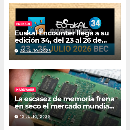
EUSKADI
Euskal Encounter llega a su
edición 34, del 23 al 26 de
julio
22 JULIO, 2026
HARDWARE
La escasez de memoria frena
en seco el mercado mundial
de PCs
10 JULIO, 2026