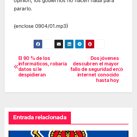
opinión, los gobiernos no hacen nada para
pararlo.
{enclose 0904/01.mp3}
El 90 % de los
Dos jóvenes
Navegación
informáticos, robaría
descubren el mayor
datos si le
fallo de seguridad en
de
despidieran
internet conocido
hasta hoy
entradas
Entrada relacionada