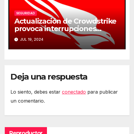
SEGURIDAD
Actualización de Crowdstrike
provoca interrupciones
masivas en servicios críticos
JUL 19, 2024
Deja una respuesta
Lo siento, debes estar
conectado
para publicar
un comentario.
Reproductor