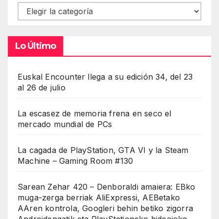
Contenidos
Lo Último
Euskal Encounter llega a su edición 34, del 23
al 26 de julio
La escasez de memoria frena en seco el
mercado mundial de PCs
La cagada de PlayStation, GTA VI y la Steam
Machine – Gaming Room #130
Sarean Zehar 420 – Denboraldi amaiera: EBko
muga-zerga berriak AliExpressi, AEBetako
AAren kontrola, Googleri behin betiko zigorra
Androidengatik eta PlayStationeko bideojoko