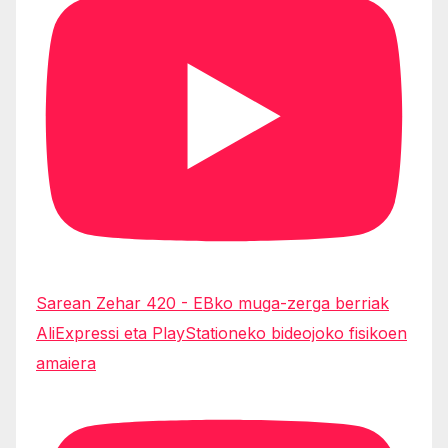
Sarean Zehar 420 - EBko muga-zerga berriak
AliExpressi eta PlayStationeko bideojoko fisikoen
amaiera