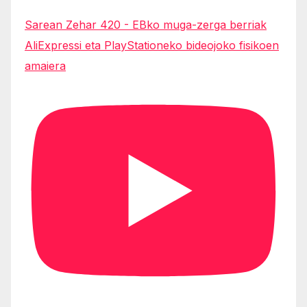
Sarean Zehar 420 - EBko muga-zerga berriak
AliExpressi eta PlayStationeko bideojoko fisikoen
amaiera