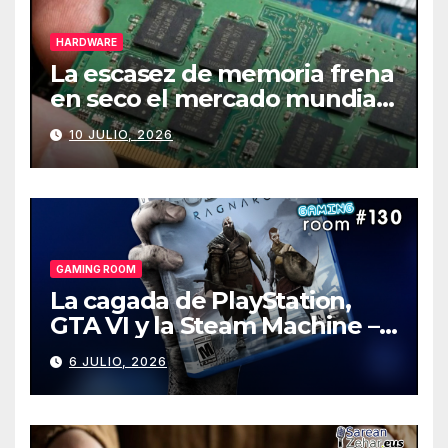
HARDWARE
La escasez de memoria frena
en seco el mercado mundial
de PCs
10 JULIO, 2026
GAMING ROOM
La cagada de PlayStation,
GTA VI y la Steam Machine –
Gaming Room #130
6 JULIO, 2026