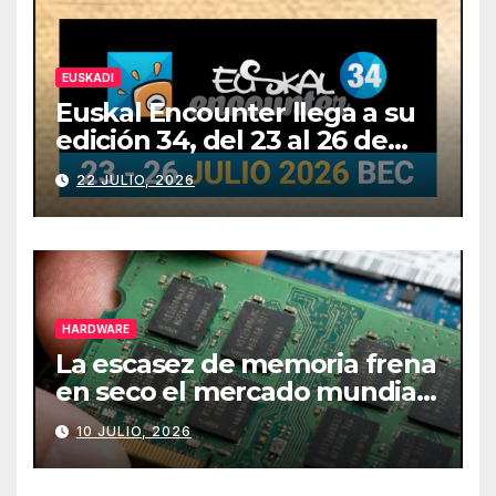
EUSKADI
Euskal Encounter llega a su
edición 34, del 23 al 26 de
julio
22 JULIO, 2026
HARDWARE
La escasez de memoria frena
en seco el mercado mundial
de PCs
10 JULIO, 2026