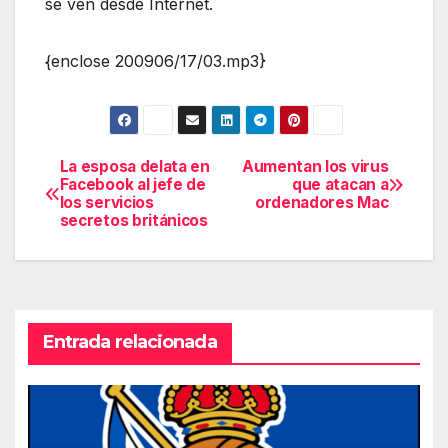
se ven desde Internet.
{enclose 200906/17/03.mp3}
La esposa delata en
Aumentan los virus
Navegación
Facebook al jefe de
que atacan a
los servicios
ordenadores Mac
de
secretos británicos
entradas
Entrada relacionada