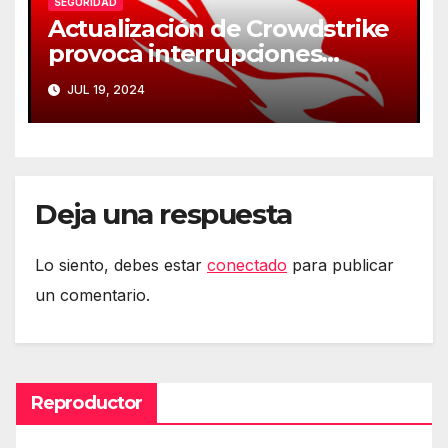
SEGURIDAD
Actualización de Crowdstrike
provoca interrupciones
masivas en servicios críticos
JUL 19, 2024
Deja una respuesta
Lo siento, debes estar
conectado
para publicar
un comentario.
Reproductor