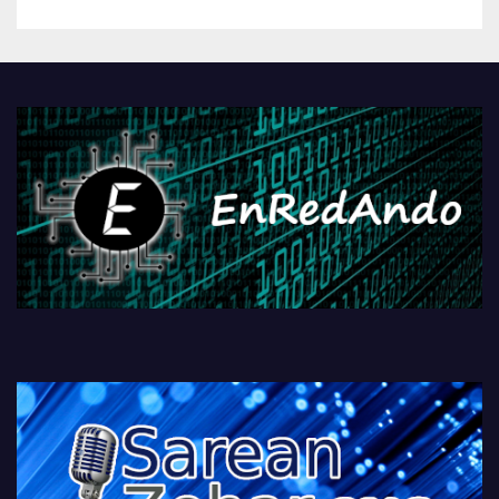
betiko zigorra
Androidengatik eta
PlayStationeko bideojoko
fisikoen amaiera