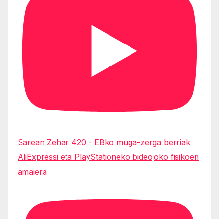
Sarean Zehar 420 - EBko muga-zerga berriak
AliExpressi eta PlayStationeko bideojoko fisikoen
amaiera