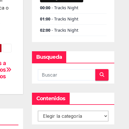
or
ca o
o
Busqueda
s a
ios
tos
Contenidos
Contenidos