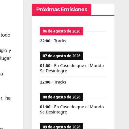
Próximas Emisiones
 todo
ugio y
lugar
ca
r, ha
s