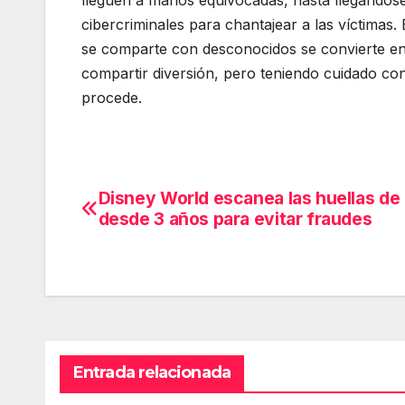
lleguen a manos equivocadas, hasta llegándose
cibercriminales para chantajear a las víctimas
se comparte con desconocidos se convierte en 
compartir diversión, pero teniendo cuidado co
procede.
Disney World escanea las huellas de
Navegación
desde 3 años para evitar fraudes
de
entradas
Entrada relacionada