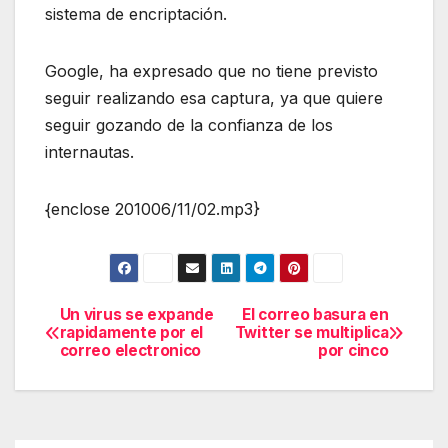
sistema de encriptación.
Google, ha expresado que no tiene previsto
seguir realizando esa captura, ya que quiere
seguir gozando de la confianza de los
internautas.
{enclose 201006/11/02.mp3}
Un virus se expande
El correo basura en
Navegación
rapidamente por el
Twitter se multiplica
correo electronico
por cinco
de
entradas