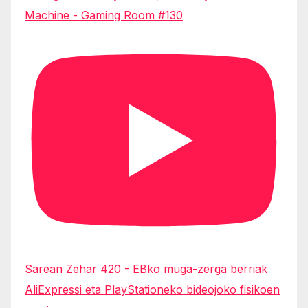
Machine - Gaming Room #130
Sarean Zehar 420 - EBko muga-zerga berriak
AliExpressi eta PlayStationeko bideojoko fisikoen