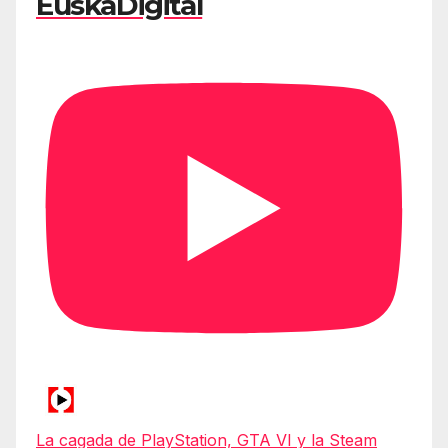
EuskaDigital
La cagada de PlayStation, GTA VI y la Steam