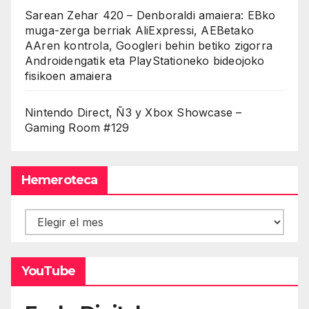
Sarean Zehar 420 – Denboraldi amaiera: EBko
muga-zerga berriak AliExpressi, AEBetako
AAren kontrola, Googleri behin betiko zigorra
Androidengatik eta PlayStationeko bideojoko
fisikoen amaiera
Nintendo Direct, Ñ3 y Xbox Showcase –
Gaming Room #129
Hemeroteca
Hemeroteca
YouTube