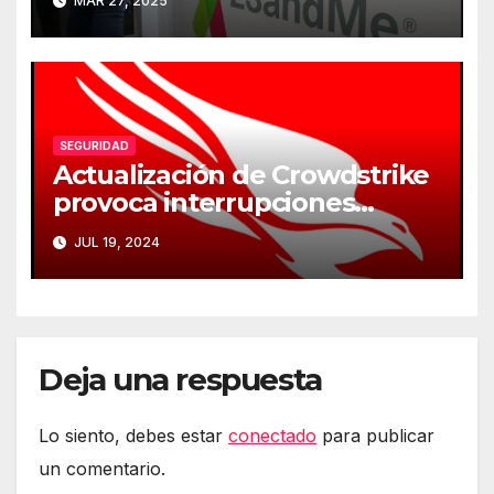
MAR 27, 2025
genéticos
SEGURIDAD
Actualización de Crowdstrike
provoca interrupciones
masivas en servicios críticos
JUL 19, 2024
Deja una respuesta
Lo siento, debes estar
conectado
para publicar
un comentario.