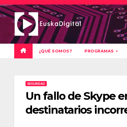
Saltar
al
contenido
¿QUÉ SOMOS?
PROGRAMAS
SEGURIDAD
Un fallo de Skype e
destinatarios incorr