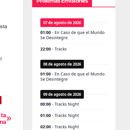
Próximas Emisiones
ista
ar
cta
ina