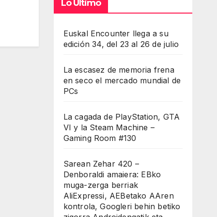
Lo Último
Euskal Encounter llega a su
edición 34, del 23 al 26 de julio
La escasez de memoria frena
en seco el mercado mundial de
PCs
La cagada de PlayStation, GTA
VI y la Steam Machine –
Gaming Room #130
Sarean Zehar 420 –
Denboraldi amaiera: EBko
muga-zerga berriak
AliExpressi, AEBetako AAren
kontrola, Googleri behin betiko
zigorra Androidengatik eta