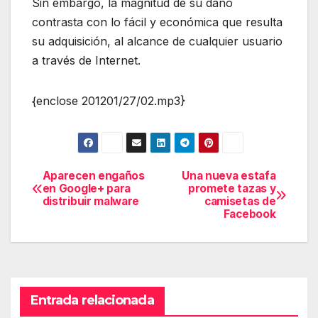
Sin embargo, la magnitud de su daño
contrasta con lo fácil y económica que resulta
su adquisición, al alcance de cualquier usuario
a través de Internet.
{enclose 201201/27/02.mp3}
Aparecen engaños
Una nueva estafa
Navegación
en Google+ para
promete tazas y
distribuir malware
camisetas de
de
Facebook
entradas
Entrada relacionada