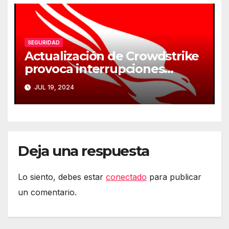
SEGURIDAD
Actualización de Crowdstrike
provoca interrupciones
masivas en servicios críticos
JUL 19, 2024
Deja una respuesta
Lo siento, debes estar
conectado
para publicar
un comentario.