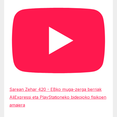
Sarean Zehar 420 - EBko muga-zerga berriak
AliExpressi eta PlayStationeko bideojoko fisikoen
amaiera