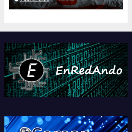
AliExpressi, AEBetako AAren
kontrola, Googleri behin
betiko zigorra
Androidengatik eta
PlayStationeko bideojoko
fisikoen amaiera