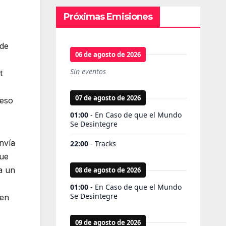
Próximas Emisiones
ede
t
ceso
envía
que
a un
 en