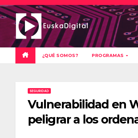
Saltar
al
contenido
¿QUÉ SOMOS?
PROGRAMAS
SEGURIDAD
Vulnerabilidad en
peligrar a los orde