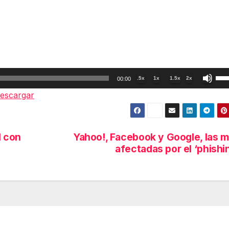
Util
.5x
1x
1.5x
2x
00:00
las
escargar
tec
de
fle
l con
Yahoo!, Facebook y Google, las 
arr
afectadas por el ‘phishi
par
aum
o
dis
el
vol