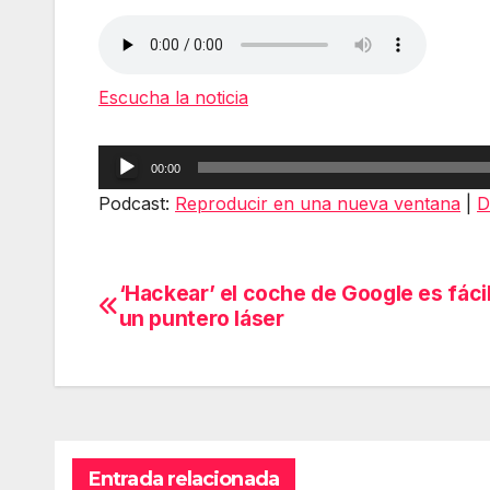
Escucha la noticia
Reproductor
00:00
de
Podcast:
Reproducir en una nueva ventana
|
D
audio
‘Hackear’ el coche de Google es fáci
Navegación
un puntero láser
de
entradas
Entrada relacionada