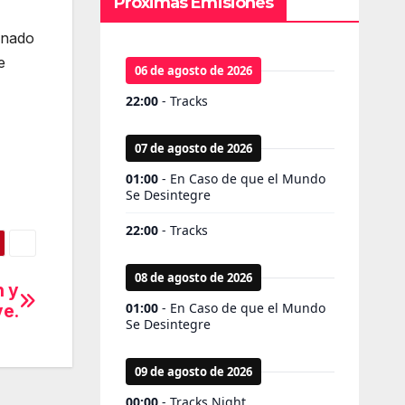
Próximas Emisiones
onado
e
n y
ve.