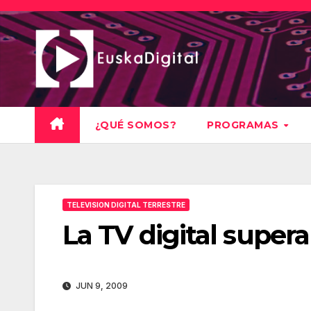
Saltar
al
contenido
¿QUÉ SOMOS?
PROGRAMAS
TELEVISION DIGITAL TERRESTRE
La TV digital supera
JUN 9, 2009