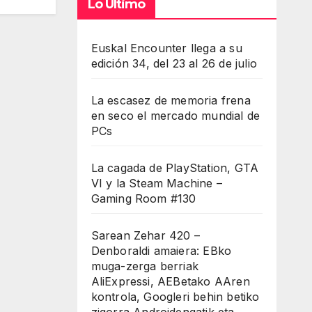
Lo Último
Euskal Encounter llega a su
edición 34, del 23 al 26 de julio
La escasez de memoria frena
en seco el mercado mundial de
PCs
La cagada de PlayStation, GTA
VI y la Steam Machine –
Gaming Room #130
Sarean Zehar 420 –
Denboraldi amaiera: EBko
muga-zerga berriak
AliExpressi, AEBetako AAren
kontrola, Googleri behin betiko
zigorra Androidengatik eta