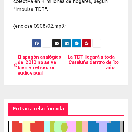
colectiva en 4 millones de hogares, según
"Impulsa TDT".
{enclose 0908/02.mp3}
El apagón analógico
La TDT llegará a toda
Navegación
del 2010 no se ve
Cataluña dentro de 1
bien en el sector
año
de
audiovisual
entradas
Entrada relacionada