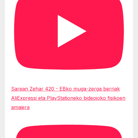
Sarean Zehar 420 - EBko muga-zerga berriak
AliExpressi eta PlayStationeko bideojoko fisikoen
amaiera