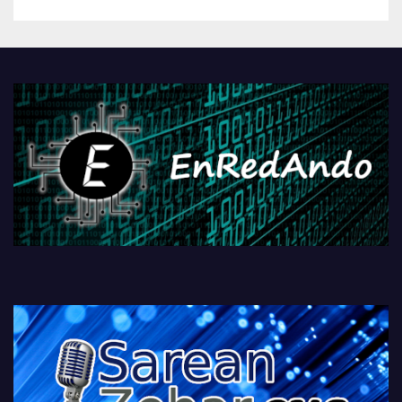
betiko zigorra
Androidengatik eta
PlayStationeko bideojoko
fisikoen amaiera