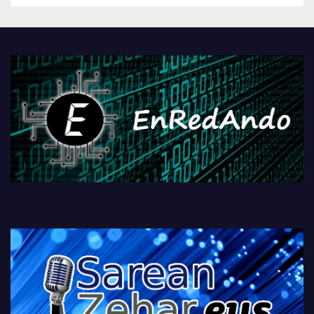
Androidengatik eta
PlayStationeko bideojoko
fisikoen amaiera