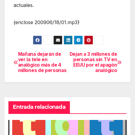
actuales.
{enclose 200906/18/01.mp3}
Mañana dejarán de
Dejan a 3 millones de
Navegación
ver la tele en
personas sin TV en
analógico más de 4
EEUU por el apagón
de
millones de personas
analógico
entradas
Entrada relacionada