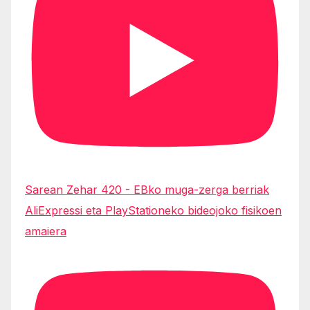
Sarean Zehar 420 - EBko muga-zerga berriak
AliExpressi eta PlayStationeko bideojoko fisikoen
amaiera