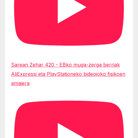
Sarean Zehar 420 - EBko muga-zerga berriak
AliExpressi eta PlayStationeko bideojoko fisikoen
amaiera