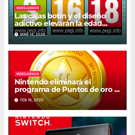
VIDEOJUEGOS
Las cajas botín y el diseño
adictivo elevarán la edad
recomendada de los
MAR 14, 2026
videojuegos en Europa
VIDEOJUEGOS
Nintendo eliminará el
programa de Puntos de oro el
25 de marzo
FEB 18, 2025