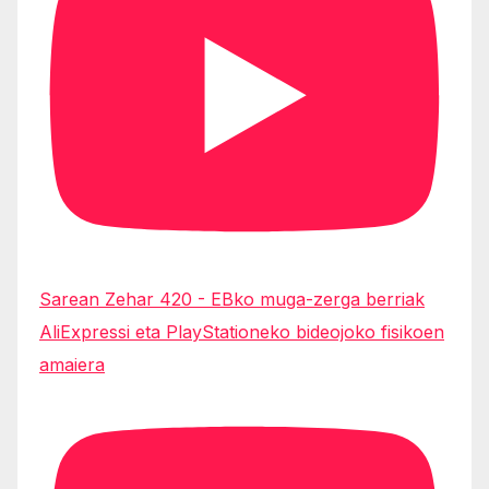
Sarean Zehar 420 - EBko muga-zerga berriak
AliExpressi eta PlayStationeko bideojoko fisikoen
amaiera