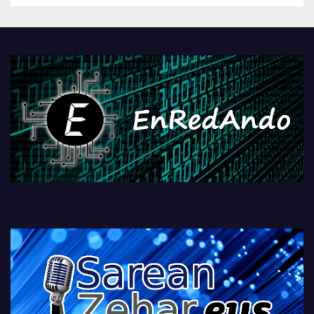
Androidengatik eta
PlayStationeko bideojoko
fisikoen amaiera