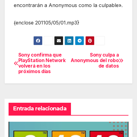
encontrarán a Anonymous como la culpable».
{enclose 201105/05/01.mp3}
Sony confirma que
Sony culpa a
Navegación
PlayStation Network
Anonymous del robo
volverá en los
de datos
de
próximos días
entradas
Entrada relacionada