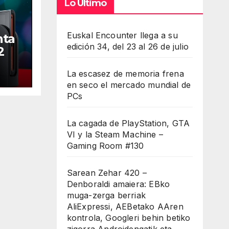
Lo Último
Euskal Encounter llega a su
nta
edición 34, del 23 al 26 de julio
2
La escasez de memoria frena
en seco el mercado mundial de
PCs
La cagada de PlayStation, GTA
VI y la Steam Machine –
Gaming Room #130
Sarean Zehar 420 –
Denboraldi amaiera: EBko
muga-zerga berriak
AliExpressi, AEBetako AAren
kontrola, Googleri behin betiko
zigorra Androidengatik eta