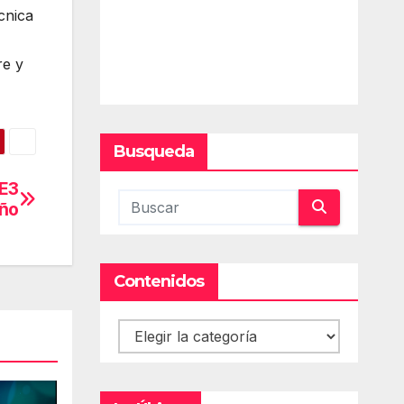
cnica
re y
Busqueda
 E3
año
Contenidos
Contenidos