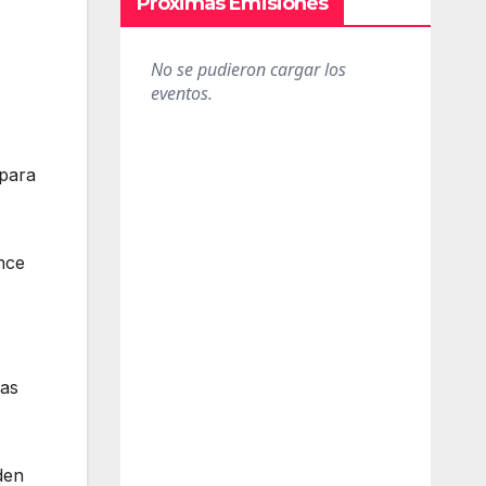
Próximas Emisiones
 para
nce
das
den