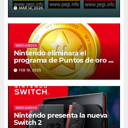
recomendada de los
MAR 14, 2026
videojuegos en Europa
VIDEOJUEGOS
Nintendo eliminará el
programa de Puntos de oro el
25 de marzo
FEB 18, 2025
VIDEOJUEGOS
Nintendo presenta la nueva
Switch 2