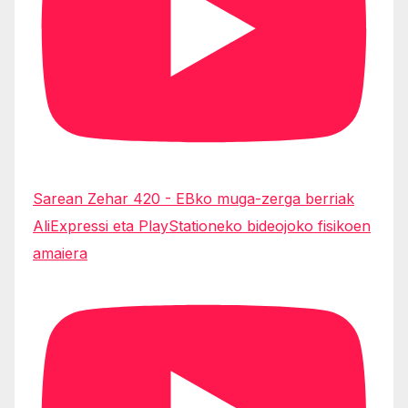
Sarean Zehar 420 - EBko muga-zerga berriak
AliExpressi eta PlayStationeko bideojoko fisikoen
amaiera