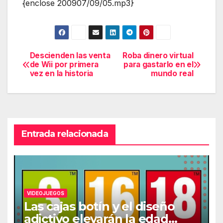
{enclose 200907/09/05.mp3}
Descienden las venta
Roba dinero virtual
Navegación
de Wii por primera
para gastarlo en el
vez en la historia
mundo real
de
entradas
Entrada relacionada
VIDEOJUEGOS
Las cajas botín y el diseño
adictivo elevarán la edad