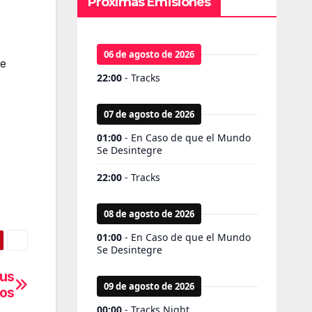
Próximas Emisiones
he
s
sus
dos