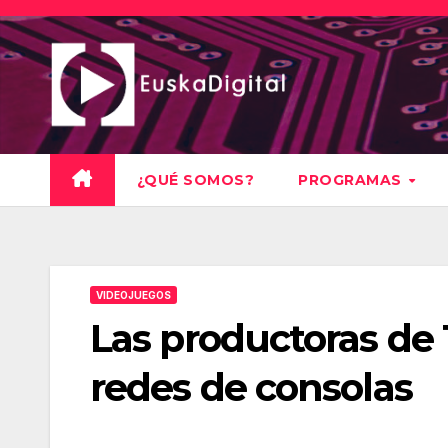
Saltar
al
contenido
¿QUÉ SOMOS?
PROGRAMAS
VIDEOJUEGOS
Las productoras de 
redes de consolas