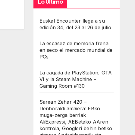
Lo Último
Euskal Encounter llega a su
edición 34, del 23 al 26 de julio
La escasez de memoria frena
en seco el mercado mundial de
PCs
La cagada de PlayStation, GTA
VI y la Steam Machine –
Gaming Room #130
Sarean Zehar 420 –
Denboraldi amaiera: EBko
muga-zerga berriak
AliExpressi, AEBetako AAren
kontrola, Googleri behin betiko
zigorra Androidengatik eta