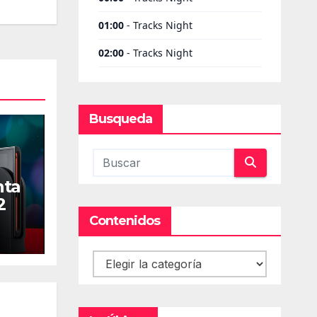
Busqueda
nta
2
Contenidos
Contenidos