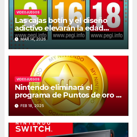
VIDEOJUEGOS
Las cajas botín y el diseño
adictivo elevarán la edad
recomendada de los
MAR 14, 2026
videojuegos en Europa
VIDEOJUEGOS
Nintendo eliminará el
programa de Puntos de oro el
25 de marzo
FEB 18, 2025