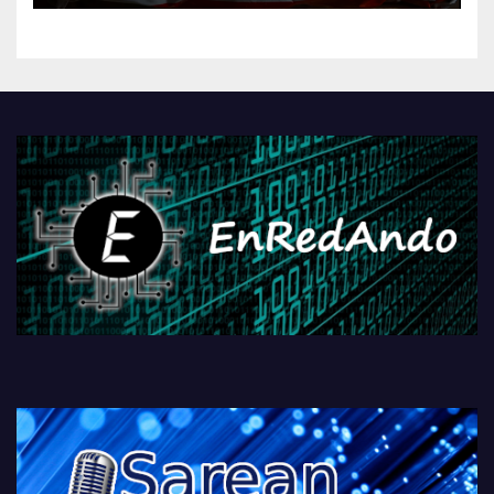
kontrola, Googleri behin
betiko zigorra
Androidengatik eta
PlayStationeko bideojoko
fisikoen amaiera