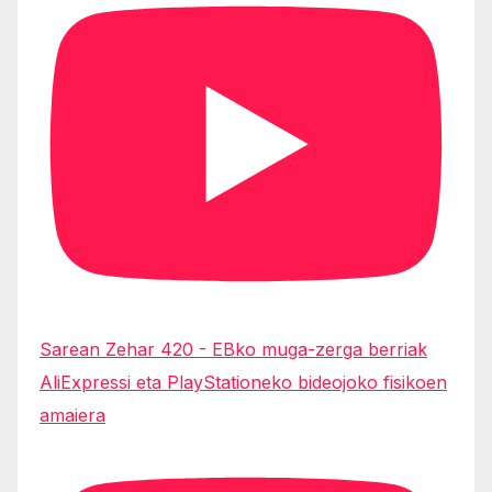
Sarean Zehar 420 - EBko muga-zerga berriak
AliExpressi eta PlayStationeko bideojoko fisikoen
amaiera