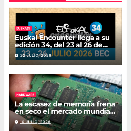
EUSKADI
Euskal Encounter llega a su
edición 34, del 23 al 26 de
julio
22 JULIO, 2026
HARDWARE
La escasez de memoria frena
en seco el mercado mundial
de PCs
10 JULIO, 2026