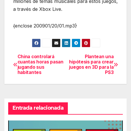
millones de temas musicales para estos juegos,
a través de Xbox Live.
{enclose 200901/20/01.mp3}
China controlará
Plantean una
Navegación
cuantas horas pasan
hipótesis para crear
jugando sus
juegos en 3D para la
de
habitantes
PS3
entradas
Entrada relacionada