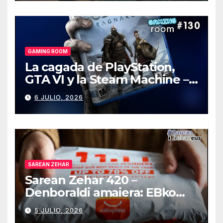
GAMING ROOM
La cagada de PlayStation,
GTA VI y la Steam Machine –
Gaming Room #130
6 JULIO, 2026
SAREAN ZEHAR
Sarean Zehar 420 –
Denboraldi amaiera: EBko
muga-zerga berriak
5 JULIO, 2026
AliExpressi, AEBetako AAren