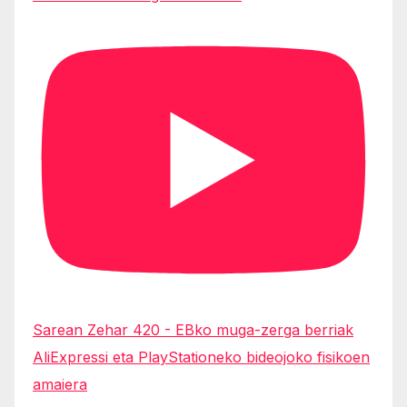
Sarean Zehar 420 - EBko muga-zerga berriak
AliExpressi eta PlayStationeko bideojoko fisikoen
amaiera