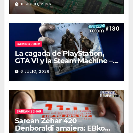
de PCs
10 JULIO, 2026
GAMING ROOM
La cagada de PlayStation,
GTA VI y la Steam Machine –
Gaming Room #130
6 JULIO, 2026
SAREAN ZEHAR
Sarean Zehar 420 –
Denboraldi amaiera: EBko