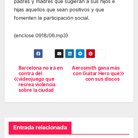
padres y madres que sugieran a sus hijos e
hijas aquellos que sean positivos y que
fomenten la participación social.
{enclose 0918/06.mp3}
Barcelona no irá en
Aerosmith gana más
Navegación
contra del
con Guitar Hero que
videojuego que
con sus discos
de
recrea violencia
sobre la ciudad
entradas
Entrada relacionada