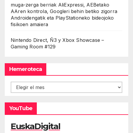
muga-zerga berriak AliExpressi, AEBetako
AAren kontrola, Googleri behin betiko zigorra
Androidengatik eta PlayStationeko bideojoko
fisikoen amaiera
Nintendo Direct, Ñ3 y Xbox Showcase –
Gaming Room #129
Hemeroteca
Hemeroteca
YouTube
EuskaDigital