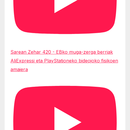
Sarean Zehar 420 - EBko muga-zerga berriak
AliExpressi eta PlayStationeko bideojoko fisikoen
amaiera