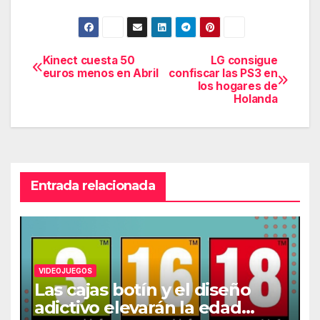
Kinect cuesta 50
LG consigue
Navegación
euros menos en Abril
confiscar las PS3 en
los hogares de
de
Holanda
entradas
Entrada relacionada
VIDEOJUEGOS
Las cajas botín y el diseño
adictivo elevarán la edad