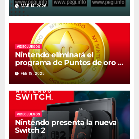
recomendada de los
MAR 14, 2026
videojuegos en Europa
VIDEOJUEGOS
Nintendo eliminará el
programa de Puntos de oro el
25 de marzo
FEB 18, 2025
VIDEOJUEGOS
Nintendo presenta la nueva
Switch 2