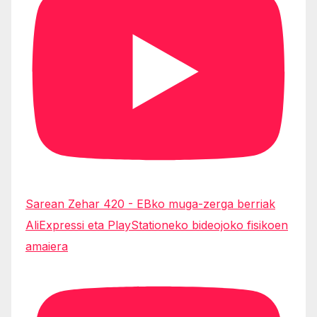
Sarean Zehar 420 - EBko muga-zerga berriak
AliExpressi eta PlayStationeko bideojoko fisikoen
amaiera