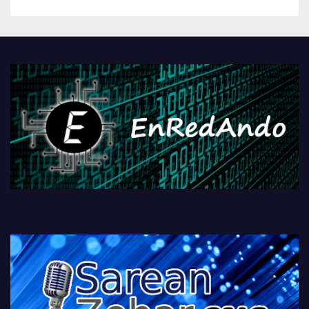
betiko zigorra
Androidengatik eta
PlayStationeko bideojoko
fisikoen amaiera