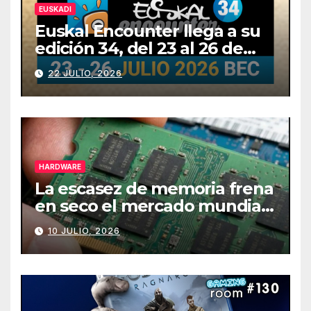
EUSKADI
Euskal Encounter llega a su
edición 34, del 23 al 26 de
julio
22 JULIO, 2026
HARDWARE
La escasez de memoria frena
en seco el mercado mundial
de PCs
10 JULIO, 2026