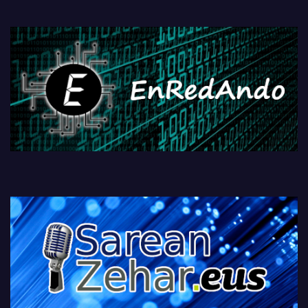
PlayStationeko bideojoko
fisikoen amaiera