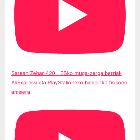
Sarean Zehar 420 - EBko muga-zerga berriak
AliExpressi eta PlayStationeko bideojoko fisikoen
amaiera