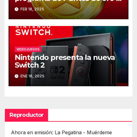
25 de marzo
FEB 18, 2025
VIDEOJUEGOS
Nintendo presenta la nueva
Switch 2
ENE 16, 2025
Reproductor
Ahora en emisión: La Pegatina - Muérdeme