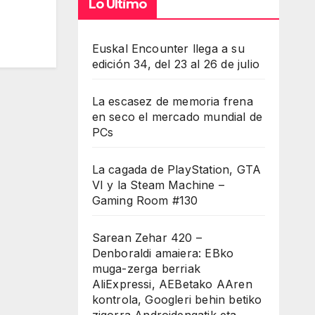
Lo Último
Euskal Encounter llega a su
edición 34, del 23 al 26 de julio
La escasez de memoria frena
en seco el mercado mundial de
PCs
La cagada de PlayStation, GTA
VI y la Steam Machine –
Gaming Room #130
Sarean Zehar 420 –
Denboraldi amaiera: EBko
muga-zerga berriak
AliExpressi, AEBetako AAren
kontrola, Googleri behin betiko
zigorra Androidengatik eta