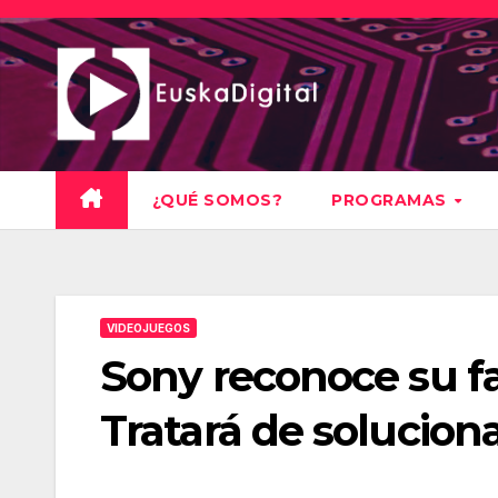
Saltar
al
contenido
¿QUÉ SOMOS?
PROGRAMAS
VIDEOJUEGOS
Sony reconoce su fal
Tratará de soluciona