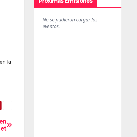
Próximas Emisiones
en la
cen
net