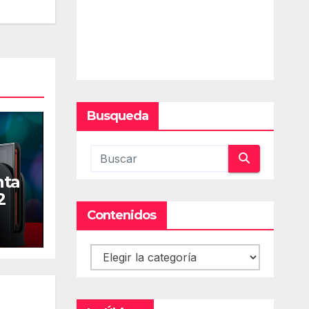
Busqueda
nta
2
Contenidos
Contenidos