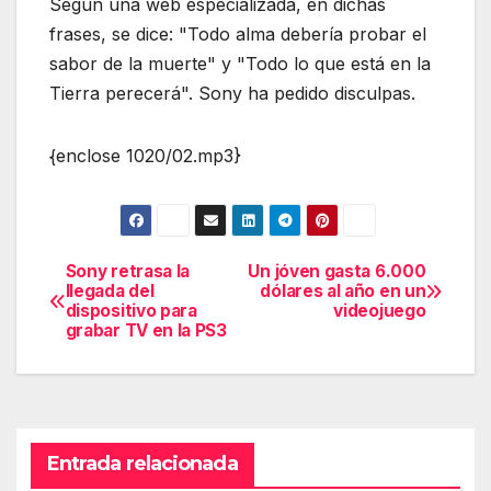
Según una web especializada, en dichas
frases, se dice: "Todo alma debería probar el
sabor de la muerte" y "Todo lo que está en la
Tierra perecerá". Sony ha pedido disculpas.
{enclose 1020/02.mp3}
Sony retrasa la
Un jóven gasta 6.000
Navegación
llegada del
dólares al año en un
dispositivo para
videojuego
de
grabar TV en la PS3
entradas
Entrada relacionada