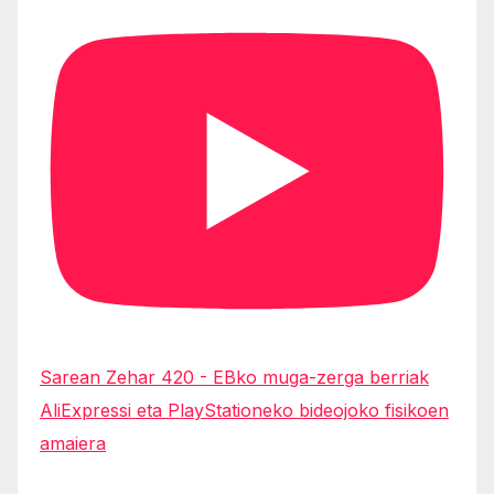
Sarean Zehar 420 - EBko muga-zerga berriak
AliExpressi eta PlayStationeko bideojoko fisikoen
amaiera