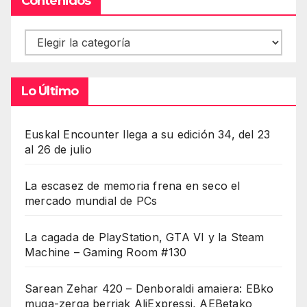
Contenidos
Contenidos
Lo Último
Euskal Encounter llega a su edición 34, del 23
al 26 de julio
La escasez de memoria frena en seco el
mercado mundial de PCs
La cagada de PlayStation, GTA VI y la Steam
Machine – Gaming Room #130
Sarean Zehar 420 – Denboraldi amaiera: EBko
muga-zerga berriak AliExpressi, AEBetako