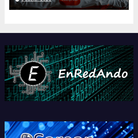
AliExpressi, AEBetako AAren
kontrola, Googleri behin
betiko zigorra
Androidengatik eta
PlayStationeko bideojoko
fisikoen amaiera