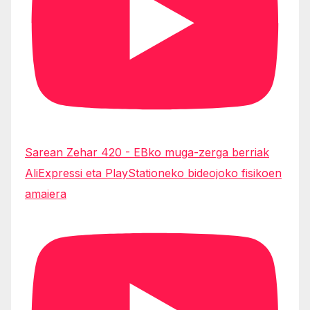
Sarean Zehar 420 - EBko muga-zerga berriak
AliExpressi eta PlayStationeko bideojoko fisikoen
amaiera