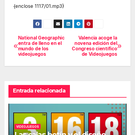
{enclose 1117/01.mp3}
National Geographic
Valencia acoge la
Navegación
entra de lleno en el
novena edición del
mundo de los
Congreso científico
de
videojuegos
de Videojuegos
entradas
Entrada relacionada
VIDEOJUEGOS
Las cajas botín y el diseño