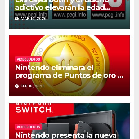
adictivo elevarán la edad
recomendada de los
MAR 14, 2026
videojuegos en Europa
VIDEOJUEGOS
Nintendo eliminará el
programa de Puntos de oro el
25 de marzo
FEB 18, 2025
VIDEOJUEGOS
Nintendo presenta la nueva