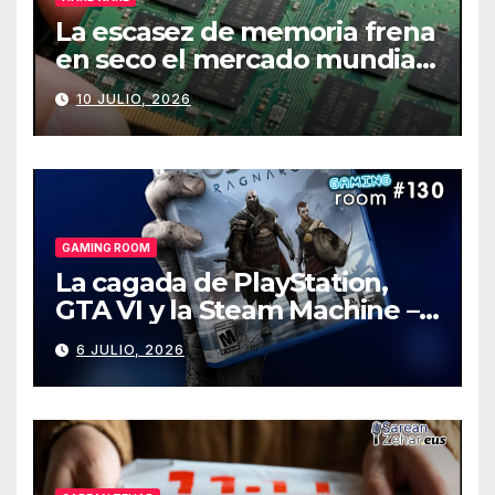
La escasez de memoria frena
en seco el mercado mundial
de PCs
10 JULIO, 2026
GAMING ROOM
La cagada de PlayStation,
GTA VI y la Steam Machine –
Gaming Room #130
6 JULIO, 2026