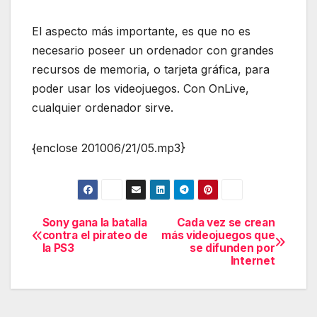
El aspecto más importante, es que no es
necesario poseer un ordenador con grandes
recursos de memoria, o tarjeta gráfica, para
poder usar los videojuegos. Con OnLive,
cualquier ordenador sirve.
{enclose 201006/21/05.mp3}
Sony gana la batalla
Cada vez se crean
Navegación
contra el pirateo de
más videojuegos que
la PS3
se difunden por
de
Internet
entradas