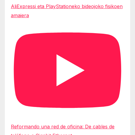
AliExpressi eta PlayStationeko bideojoko fisikoen
amaiera
Reformando una red de oficina: De cables de