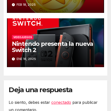
25 de marzo
FEB 18, 2025
VIDEOJUEGOS
Nintendo presenta la nueva
Switch 2
ENE 16, 2025
Deja una respuesta
Lo siento, debes estar
conectado
para publicar
un comentario.