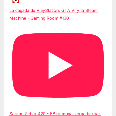
La cagada de PlayStation, GTA VI y la Steam
Machine - Gaming Room #130
Sarean Zehar 420 - EBko muga-zerga berriak