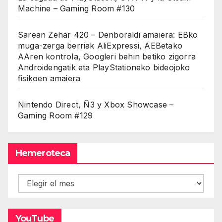
Machine – Gaming Room #130
Sarean Zehar 420 – Denboraldi amaiera: EBko
muga-zerga berriak AliExpressi, AEBetako
AAren kontrola, Googleri behin betiko zigorra
Androidengatik eta PlayStationeko bideojoko
fisikoen amaiera
Nintendo Direct, Ñ3 y Xbox Showcase –
Gaming Room #129
Hemeroteca
Hemeroteca
YouTube