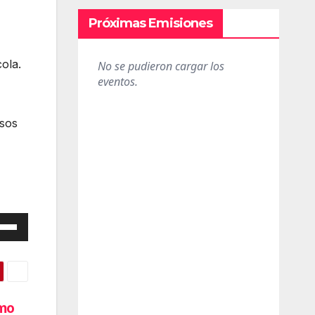
Próximas Emisiones
ola.
asos
iza
las
cha
omo