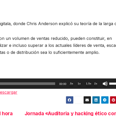
itala, donde Chris Anderson explicó su teoría de la larga c
on un volumen de ventas reducido, pueden constituir, en
zar e incluso superar a los actuales líderes de venta, esc
as o de distribución sea lo suficientemente amplio.
Util
.5x
1x
1.5x
2x
00:00
las
escargar
tec
de
fle
1 hora
Jornada «Auditoria y hacking ético c