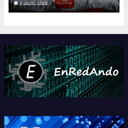
5 JULIO, 2026
AliExpressi, AEBetako AAren
kontrola, Googleri behin
betiko zigorra
Androidengatik eta
PlayStationeko bideojoko
fisikoen amaiera