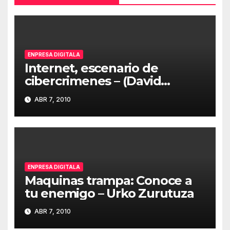
ENPRESA DIGITALA
Internet, escenario de
cibercrimenes – (David
Barroso – S21sec)
ABR 7, 2010
ENPRESA DIGITALA
Maquinas trampa: Conoce a
tu enemigo – Urko Zurutuza
ABR 7, 2010