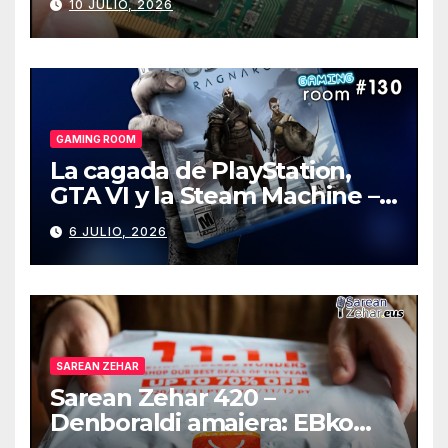
10 JULIO, 2026
GAMING ROOM
La cagada de PlayStation,
GTA VI y la Steam Machine –
Gaming Room #130
6 JULIO, 2026
SAREAN ZEHAR
Sarean Zehar 420 –
Denboraldi amaiera: EBko
muga-zerga berriak