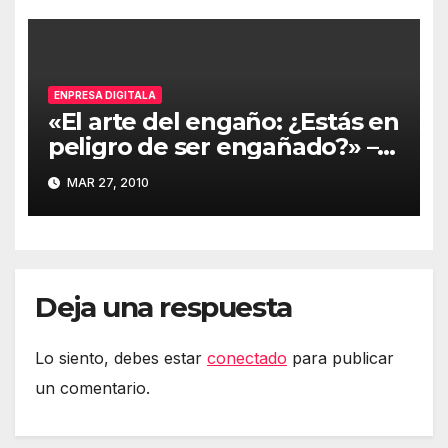
ENPRESA DIGITALA
«El arte del engaño: ¿Estás en
peligro de ser engañado?» –
Kevin Mitnick
MAR 27, 2010
Deja una respuesta
Lo siento, debes estar
conectado
para publicar
un comentario.