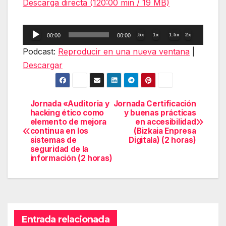
Descarga directa (120:00 min / 19 MB)
Reproductor
.5x
1x
1.5x
2x
00:00
00:00
de
Podcast:
Reproducir en una nueva ventana
|
audio
Descargar
Jornada «Auditoria y
Jornada Certificación
Navegación
hacking ético como
y buenas prácticas
elemento de mejora
en accesibilidad
de
continua en los
(Bizkaia Enpresa
sistemas de
Digitala) (2 horas)
entradas
seguridad de la
información (2 horas)
Entrada relacionada