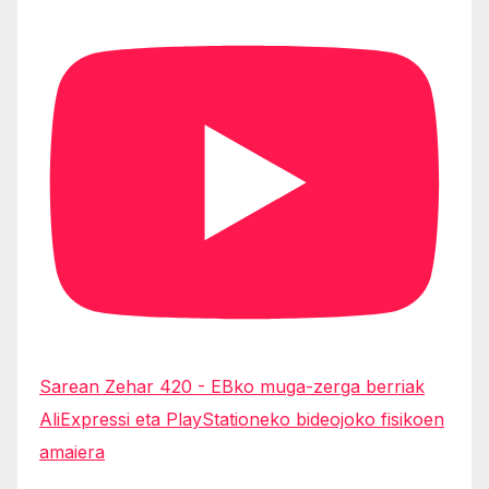
Sarean Zehar 420 - EBko muga-zerga berriak
AliExpressi eta PlayStationeko bideojoko fisikoen
amaiera