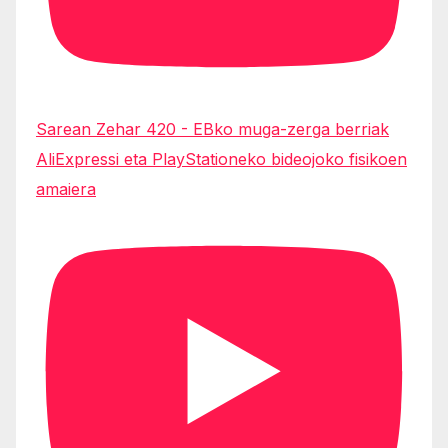
Sarean Zehar 420 - EBko muga-zerga berriak
AliExpressi eta PlayStationeko bideojoko fisikoen
amaiera