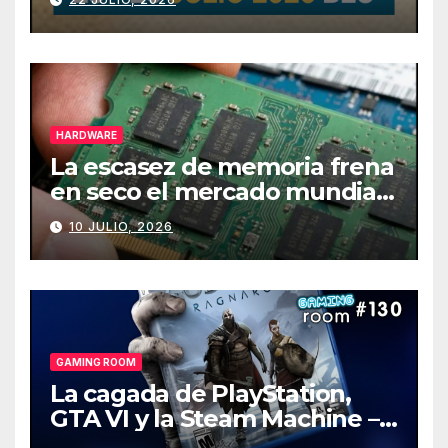
HARDWARE
La escasez de memoria frena
en seco el mercado mundial
de PCs
10 JULIO, 2026
GAMING ROOM
La cagada de PlayStation,
GTA VI y la Steam Machine –
Gaming Room #130