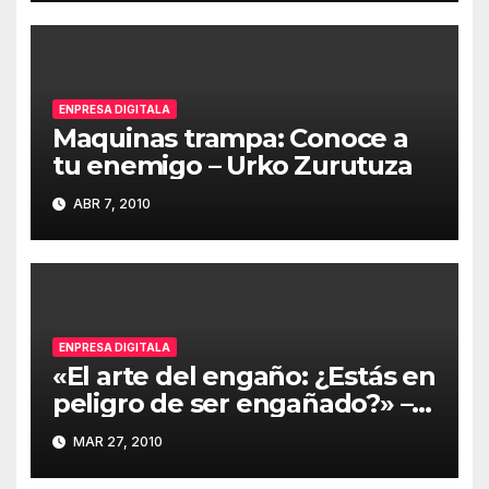
ENPRESA DIGITALA
Maquinas trampa: Conoce a
tu enemigo – Urko Zurutuza
ABR 7, 2010
ENPRESA DIGITALA
«El arte del engaño: ¿Estás en
peligro de ser engañado?» –
Kevin Mitnick
MAR 27, 2010