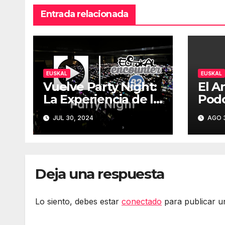
Entrada relacionada
EUSKAL
EUSKAL
Vuelve Party Night:
El A
La Experiencia de la
Podc
Euskal Encounter
Parr
JUL 30, 2024
AGO 3
32 – Party Night
Sen
2024
Deja una respuesta
Lo siento, debes estar
conectado
para publicar u