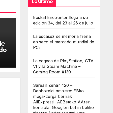
Lo Último
umen.
Euskal Encounter llega a su
edición 34, del 23 al 26 de julio
La escasez de memoria frena
en seco el mercado mundial de
de
PCs
ado
La cagada de PlayStation, GTA
VI y la Steam Machine –
Gaming Room #130
Sarean Zehar 420 –
Denboraldi amaiera: EBko
muga-zerga berriak
AliExpressi, AEBetako AAren
kontrola, Googleri behin betiko
zigorra Androidengatik eta