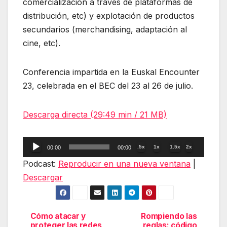
comercialización a través de plataformas de
distribución, etc) y explotación de productos
secundarios (merchandising, adaptación al
cine, etc).
Conferencia impartida en la Euskal Encounter
23, celebrada en el BEC del 23 al 26 de julio.
Descarga directa (29:49 min / 21 MB)
Reproductor
.5x
1x
1.5x
2x
00:00
00:00
de
Podcast:
Reproducir en una nueva ventana
|
audio
Descargar
Cómo atacar y
Rompiendo las
Navegación
proteger las redes
reglas: código