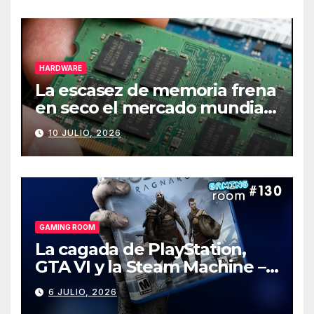
HARDWARE
La escasez de memoria frena
en seco el mercado mundial
de PCs
10 JULIO, 2026
GAMING ROOM
La cagada de PlayStation,
GTA VI y la Steam Machine –
Gaming Room #130
6 JULIO, 2026