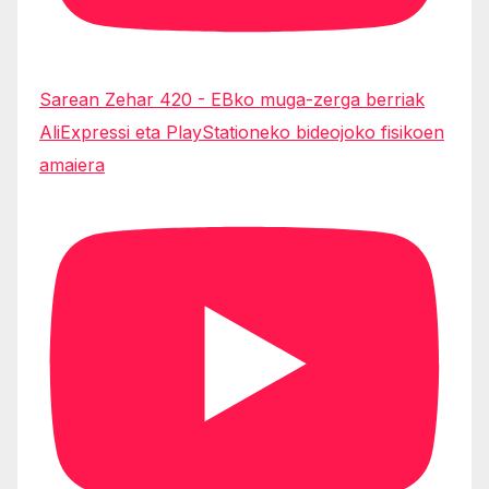
Sarean Zehar 420 - EBko muga-zerga berriak
AliExpressi eta PlayStationeko bideojoko fisikoen
amaiera