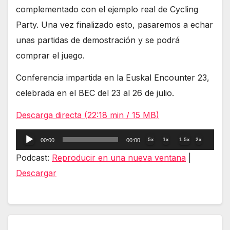
complementado con el ejemplo real de Cycling
Party. Una vez finalizado esto, pasaremos a echar
unas partidas de demostración y se podrá
comprar el juego.
Conferencia impartida en la Euskal Encounter 23,
celebrada en el BEC del 23 al 26 de julio.
Descarga directa (22:18 min / 15 MB)
Reproductor
.5x
1x
1.5x
2x
00:00
00:00
de
Podcast:
Reproducir en una nueva ventana
|
audio
Descargar