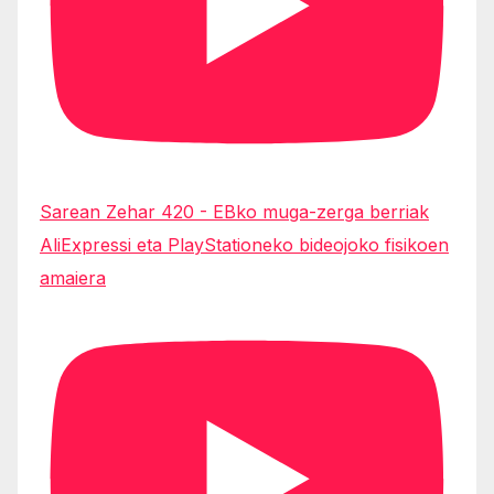
Sarean Zehar 420 - EBko muga-zerga berriak
AliExpressi eta PlayStationeko bideojoko fisikoen
amaiera