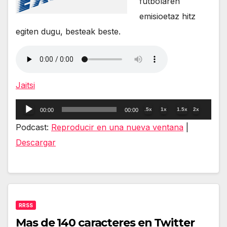
futbolaren
emisioetaz hitz
egiten dugu, besteak beste.
Jaitsi
Reproductor
.5x
1x
1.5x
2x
00:00
00:00
de
Podcast:
Reproducir en una nueva ventana
|
audio
Descargar
RRSS
Mas de 140 caracteres en Twitter