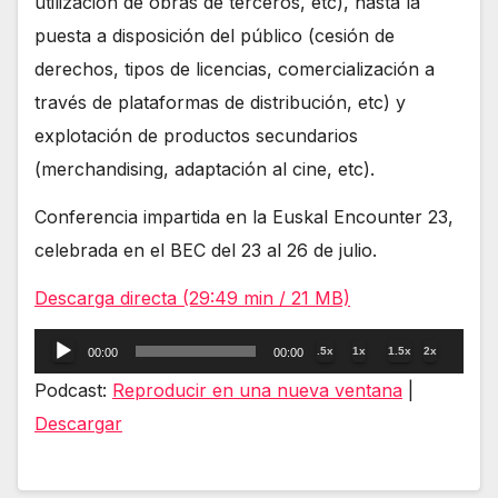
utilización de obras de terceros, etc), hasta la
puesta a disposición del público (cesión de
derechos, tipos de licencias, comercialización a
través de plataformas de distribución, etc) y
explotación de productos secundarios
(merchandising, adaptación al cine, etc).
Conferencia impartida en la Euskal Encounter 23,
celebrada en el BEC del 23 al 26 de julio.
Descarga directa (29:49 min / 21 MB)
Reproductor
.5x
1x
1.5x
2x
00:00
00:00
de
Podcast:
Reproducir en una nueva ventana
|
audio
Descargar