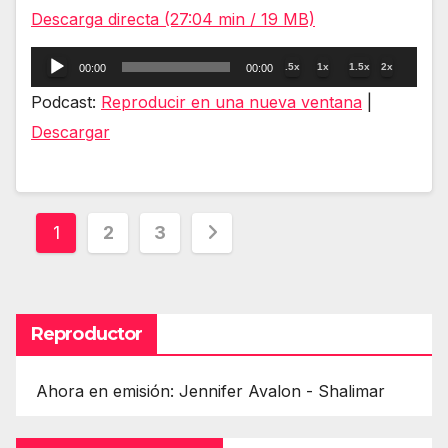
Descarga directa (27:04 min / 19 MB)
Reproductor
.5x
1x
1.5x
2x
00:00
00:00
de
Podcast:
Reproducir en una nueva ventana
|
audio
Descargar
Paginación
1
2
3
de
entradas
Reproductor
Ahora en emisión: Jennifer Avalon - Shalimar