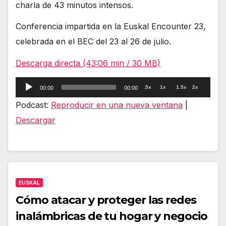
charla de 43 minutos intensos.
Conferencia impartida en la Euskal Encounter 23,
celebrada en el BEC del 23 al 26 de julio.
Descarga directa (43:06 min / 30 MB)
Reproductor
.5x
1x
1.5x
2x
00:00
00:00
de
Podcast:
Reproducir en una nueva ventana
|
audio
Descargar
EUSKAL
Cómo atacar y proteger las redes
inalámbricas de tu hogar y negocio