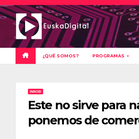
Saltar
al
contenido
¿QUÉ SOMOS?
PROGRAMAS
INNOBI
Este no sirve para 
ponemos de comerci