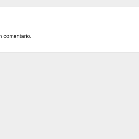
Inglés” #innobi1
n comentario.