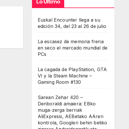
Lo Último
7
Euskal Encounter llega a su
edición 34, del 23 al 26 de julio
La escasez de memoria frena
en seco el mercado mundial de
PCs
La cagada de PlayStation, GTA
VI y la Steam Machine –
Gaming Room #130
Sarean Zehar 420 –
Denboraldi amaiera: EBko
muga-zerga berriak
AliExpressi, AEBetako AAren
kontrola, Googleri behin betiko
zigorra Androidengatik eta