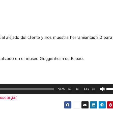
ial alejado del cliente y nos muestra herramientas 2.0 para
ealizado en el museo Guggenheim de Bilbao.
Util
.5x
1x
1.5x
2x
00:00
las
escargar
tec
de