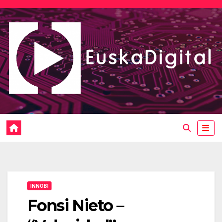
Saltar
al
contenido
INNOBI
Fonsi Nieto –