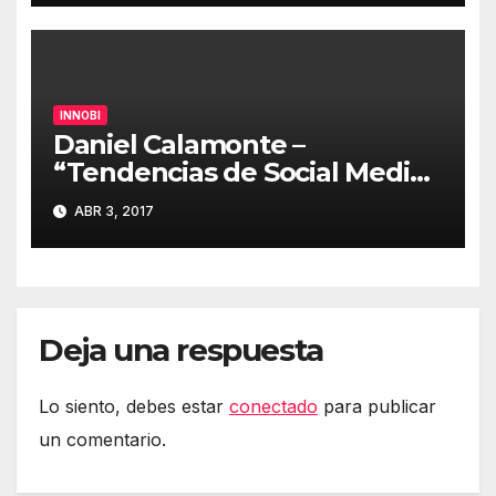
INNOBI
Daniel Calamonte –
“Tendencias de Social Media
y cómo las ponemos en
ABR 3, 2017
práctica en El Corte Inglés”
#innobi17
Deja una respuesta
Lo siento, debes estar
conectado
para publicar
un comentario.