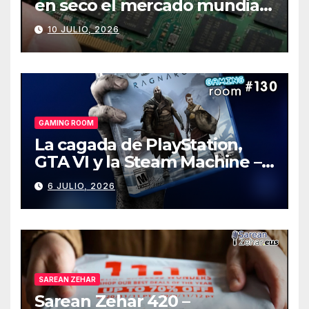
en seco el mercado mundial
de PCs
10 JULIO, 2026
GAMING ROOM
La cagada de PlayStation,
GTA VI y la Steam Machine –
Gaming Room #130
6 JULIO, 2026
SAREAN ZEHAR
Sarean Zehar 420 –