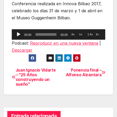
Conferencia realizada en Innova Bilbao 2017,
celebrado los días 31 de marzo y 1 de abril en
el Museo Guggenheim Bilbao.
Reproductor
.5x
1x
1.5x
2x
00:00
00:00
de
Podcast:
Reproducir en una nueva ventana
|
audio
Descargar
Juan Ignacio Vidarte
Ponencia final –
Navegación
– “25 Años
Alfonso Alcántara
construyendo un
de
sueño”
entradas
Entrada relacionada