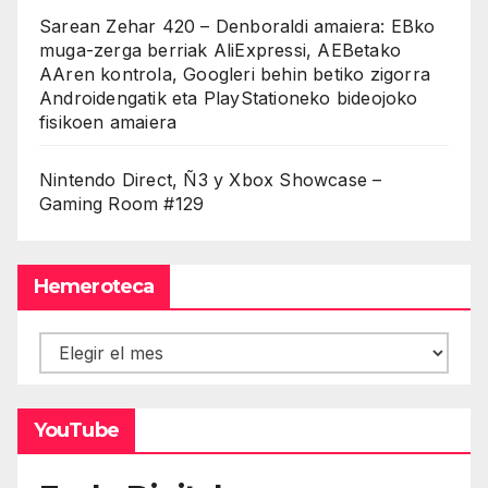
Sarean Zehar 420 – Denboraldi amaiera: EBko
muga-zerga berriak AliExpressi, AEBetako
AAren kontrola, Googleri behin betiko zigorra
Androidengatik eta PlayStationeko bideojoko
fisikoen amaiera
Nintendo Direct, Ñ3 y Xbox Showcase –
Gaming Room #129
Hemeroteca
Hemeroteca
YouTube