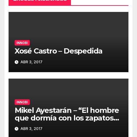
INNOBI
Xosé Castro – Despedida
ABR 3, 2017
INNOBI
Mikel Ayestarán – “El hombre
que dormía con los zapatos
puestos” #innobi17
ABR 3, 2017