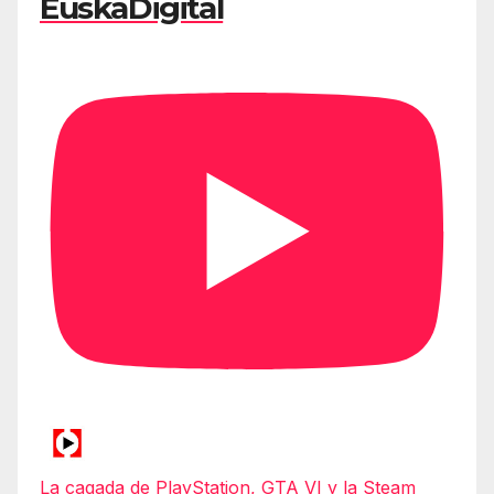
EuskaDigital
La cagada de PlayStation, GTA VI y la Steam