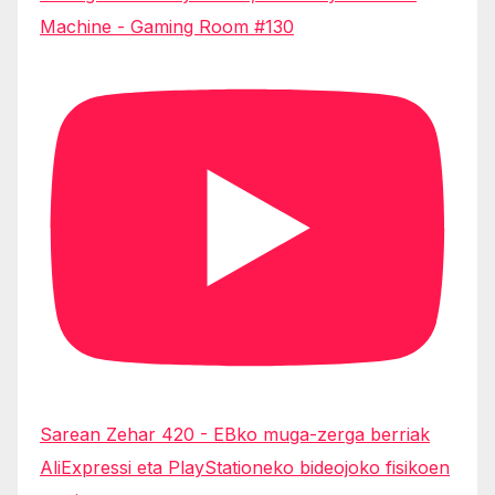
Machine - Gaming Room #130
Sarean Zehar 420 - EBko muga-zerga berriak
AliExpressi eta PlayStationeko bideojoko fisikoen