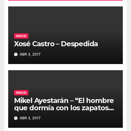
INNOBI
Xosé Castro – Despedida
ABR 3, 2017
INNOBI
Mikel Ayestarán – “El hombre
que dormía con los zapatos
puestos” #innobi17
ABR 3, 2017