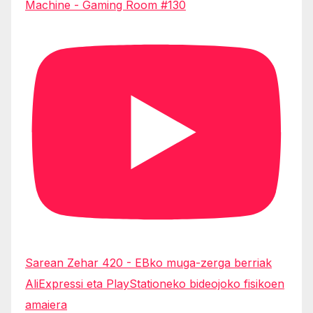
Machine - Gaming Room #130
Sarean Zehar 420 - EBko muga-zerga berriak
AliExpressi eta PlayStationeko bideojoko fisikoen
amaiera