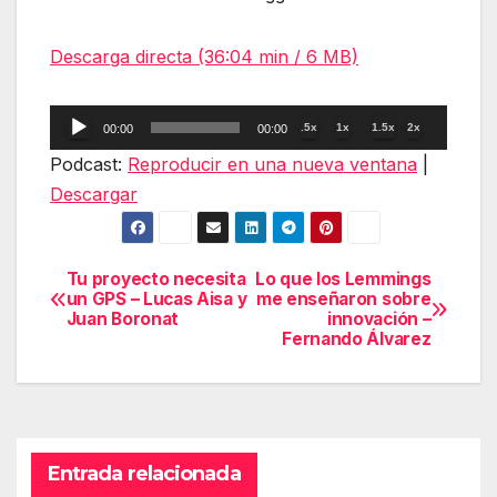
Descarga directa (36:04 min / 6 MB)
Reproductor
.5x
1x
1.5x
2x
00:00
00:00
de
Podcast:
Reproducir en una nueva ventana
|
audio
Descargar
Tu proyecto necesita
Lo que los Lemmings
Navegación
un GPS – Lucas Aisa y
me enseñaron sobre
Juan Boronat
innovación –
de
Fernando Álvarez
entradas
Entrada relacionada