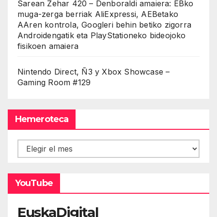
Sarean Zehar 420 – Denboraldi amaiera: EBko
muga-zerga berriak AliExpressi, AEBetako
AAren kontrola, Googleri behin betiko zigorra
Androidengatik eta PlayStationeko bideojoko
fisikoen amaiera
Nintendo Direct, Ñ3 y Xbox Showcase –
Gaming Room #129
Hemeroteca
Hemeroteca
YouTube
EuskaDigital