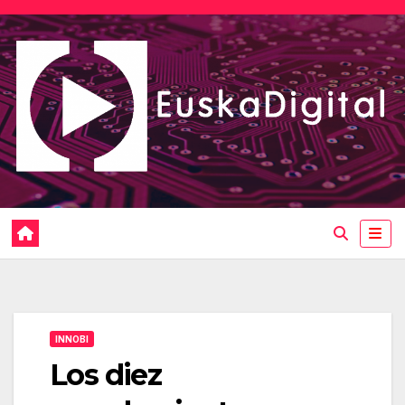
Saltar
al
contenido
INNOBI
Los diez