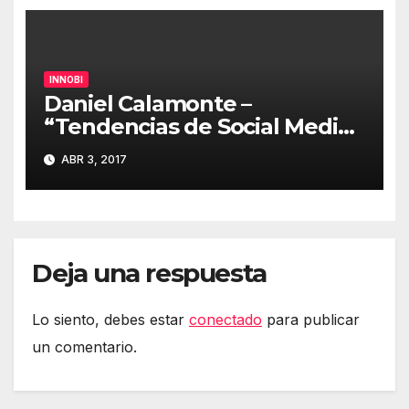
INNOBI
Daniel Calamonte –
“Tendencias de Social Media
y cómo las ponemos en
ABR 3, 2017
práctica en El Corte Inglés”
#innobi17
Deja una respuesta
Lo siento, debes estar
conectado
para publicar
un comentario.