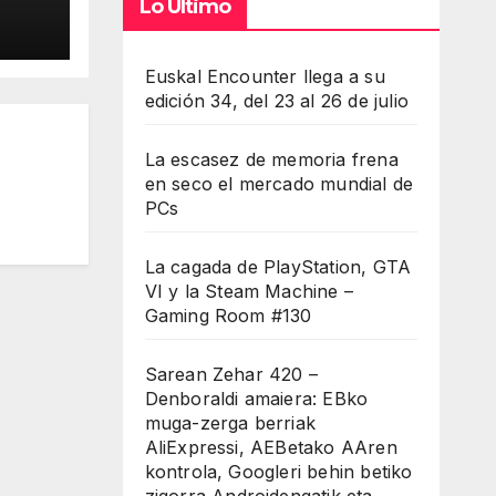
cómo
Lo Último
rte
Euskal Encounter llega a su
7
edición 34, del 23 al 26 de julio
La escasez de memoria frena
en seco el mercado mundial de
PCs
La cagada de PlayStation, GTA
VI y la Steam Machine –
Gaming Room #130
Sarean Zehar 420 –
Denboraldi amaiera: EBko
muga-zerga berriak
AliExpressi, AEBetako AAren
kontrola, Googleri behin betiko
zigorra Androidengatik eta