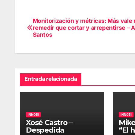
audio
Monitorización y métricas: Más vale 
Navegación
remedir que cortar y arrepentirse – 
de
Santos
entradas
Entrada relacionada
INNOBI
INNOBI
Xosé Castro –
Mike
Despedida
“El 