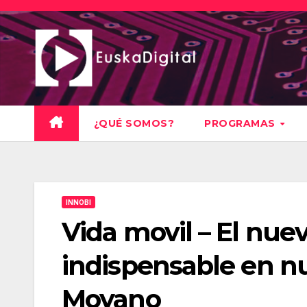
Saltar
al
contenido
¿QUÉ SOMOS?
PROGRAMAS
INNOBI
Vida movil – El nue
indispensable en nue
Moyano