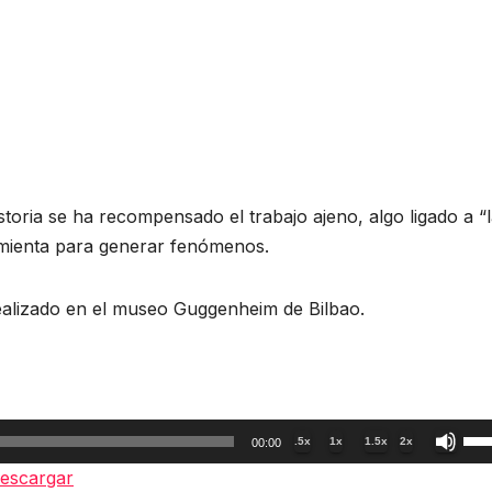
toria se ha recompensado el trabajo ajeno, algo ligado a “
amienta para generar fenómenos.
ealizado en el museo Guggenheim de Bilbao.
Util
.5x
1x
1.5x
2x
00:00
las
escargar