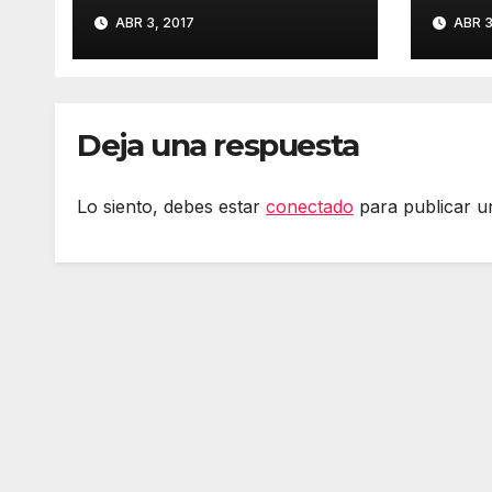
dorm
ABR 3, 2017
ABR 3
zapa
#inn
Deja una respuesta
Lo siento, debes estar
conectado
para publicar u