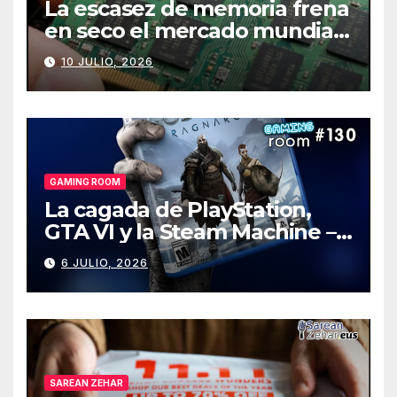
La escasez de memoria frena
en seco el mercado mundial
de PCs
10 JULIO, 2026
GAMING ROOM
La cagada de PlayStation,
GTA VI y la Steam Machine –
Gaming Room #130
6 JULIO, 2026
SAREAN ZEHAR