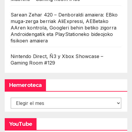
Sarean Zehar 420 – Denboraldi amaiera: EBko
muga-zerga berriak AliExpressi, AEBetako
AAren kontrola, Googleri behin betiko zigorra
Androidengatik eta PlayStationeko bideojoko
fisikoen amaiera
Nintendo Direct, Ñ3 y Xbox Showcase –
Gaming Room #129
Hemeroteca
Hemeroteca
YouTube