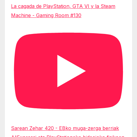
La cagada de PlayStation, GTA VI y la Steam
Machine - Gaming Room #130
Sarean Zehar 420 - EBko muga-zerga berriak