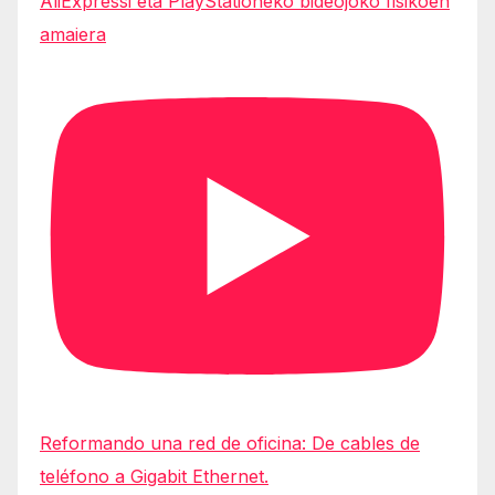
AliExpressi eta PlayStationeko bideojoko fisikoen
amaiera
Reformando una red de oficina: De cables de
teléfono a Gigabit Ethernet.