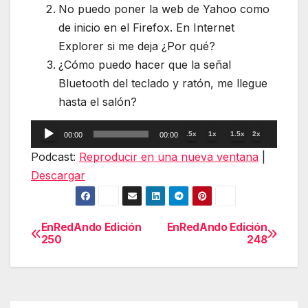
No puedo poner la web de Yahoo como
de inicio en el Firefox. En Internet
Explorer si me deja ¿Por qué?
¿Cómo puedo hacer que la señal
Bluetooth del teclado y ratón, me llegue
hasta el salón?
Reproductor
.5x
1x
1.5x
2x
00:00
00:00
de
Podcast:
Reproducir en una nueva ventana
|
audio
Descargar
EnRedAndo Edición
EnRedAndo Edición
Navegación
250
248
de
entradas