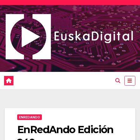
Saltar
al
contenido
ENREDANDO
EnRedAndo Edición