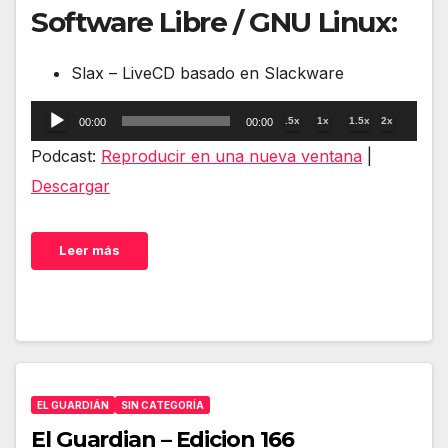
Software Libre / GNU Linux:
Slax – LiveCD basado en Slackware
Reproductor
.5x
1x
1.5x
2x
00:00
00:00
de
Podcast:
Reproducir en una nueva ventana
|
audio
Descargar
Leer más
EL GUARDIÁN
SIN CATEGORÍA
El Guardian – Edicion 166