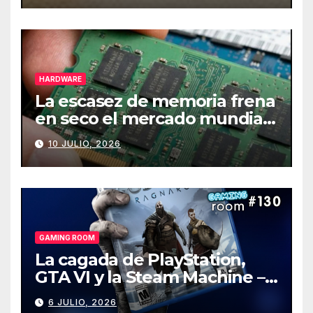
HARDWARE
La escasez de memoria frena
en seco el mercado mundial
de PCs
10 JULIO, 2026
GAMING ROOM
La cagada de PlayStation,
GTA VI y la Steam Machine –
Gaming Room #130
6 JULIO, 2026