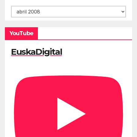
Hemeroteca
YouTube
EuskaDigital