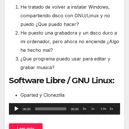
He tratado de volver a instalar Windows,
compartiendo disco con GNU/Linux y no
puedo ¿Que puedo hacer?
He puesto una grabadora y un disco duro a
mi ordenador, pero ahora no enciende ¿Algo
he hecho mal?
¿Que programa puedo usar para editar y
grabar musica?
Software Libre / GNU Linux:
Gparted y Clonezilla
Reproductor
.5x
1x
1.5x
2x
00:00
00:00
de
audio
Leer más