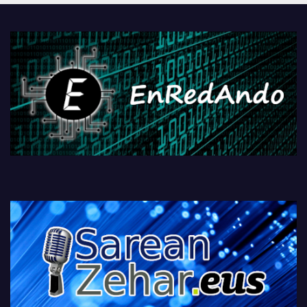
PlayStationeko bideojoko
fisikoen amaiera