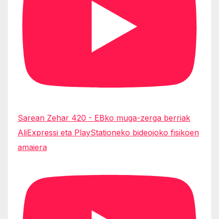
Sarean Zehar 420 - EBko muga-zerga berriak
AliExpressi eta PlayStationeko bideojoko fisikoen
amaiera