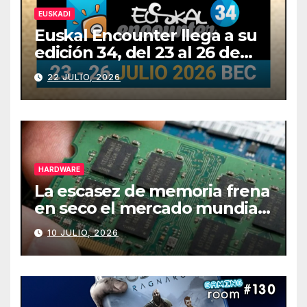
EUSKADI
Euskal Encounter llega a su
edición 34, del 23 al 26 de
julio
22 JULIO, 2026
HARDWARE
La escasez de memoria frena
en seco el mercado mundial
de PCs
10 JULIO, 2026