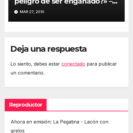
peligro de ser engañado?» –
Kevin Mitnick
MAR 27, 2010
Deja una respuesta
Lo siento, debes estar
conectado
para publicar
un comentario.
Reproductor
Ahora en emisión: La Pegatina - Lacón con
grelos