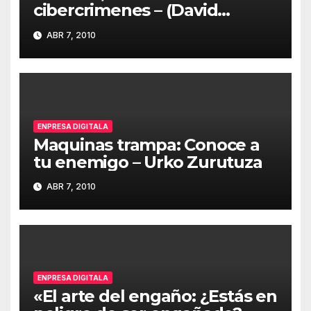
cibercrimenes – (David
Barroso – S21sec)
ABR 7, 2010
ENPRESA DIGITALA
Maquinas trampa: Conoce a
tu enemigo – Urko Zurutuza
ABR 7, 2010
ENPRESA DIGITALA
«El arte del engaño: ¿Estás en