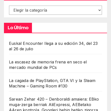
Contenidos
Lo Último
Euskal Encounter llega a su edición 34, del 23
al 26 de julio
La escasez de memoria frena en seco el
mercado mundial de PCs
La cagada de PlayStation, GTA VI y la Steam
Machine – Gaming Room #130
Sarean Zehar 420 – Denboraldi amaiera: EBko
muga-zerga berriak AliExpressi, AEBetako
AAren kontrola, Googleri behin betiko zigorra