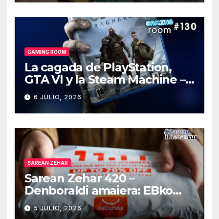
GAMING ROOM
La cagada de PlayStation,
GTA VI y la Steam Machine –
Gaming Room #130
6 JULIO, 2026
SAREAN ZEHAR
Sarean Zehar 420 –
Denboraldi amaiera: EBko
muga-zerga berriak
5 JULIO, 2026
AliExpressi, AEBetako AAren