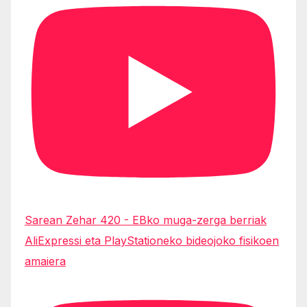
Sarean Zehar 420 - EBko muga-zerga berriak
AliExpressi eta PlayStationeko bideojoko fisikoen
amaiera