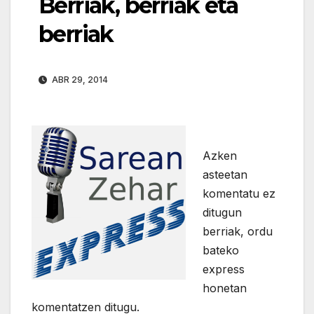
Berriak, berriak eta
berriak
ABR 29, 2014
Azken
asteetan
komentatu ez
ditugun
berriak, ordu
bateko
express
honetan
komentatzen ditugu.