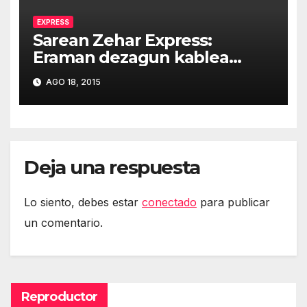
EXPRESS
Sarean Zehar Express:
Eraman dezagun kablea
mendebaldera
AGO 18, 2015
Deja una respuesta
Lo siento, debes estar
conectado
para publicar
un comentario.
Reproductor