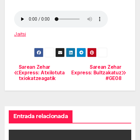
Jaitsi
Sarean Zehar
Sarean Zehar
Navegación
Express: Atxilotuta
Express: Bultzakatuz
txiokatzeagatik
#GE08
de
entradas
Entrada relacionada