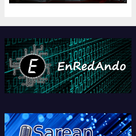
kontrola, Googleri behin
betiko zigorra
Androidengatik eta
PlayStationeko bideojoko
fisikoen amaiera