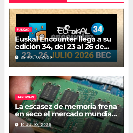
EUSKADI
Euskal Encounter llega a su
edición 34, del 23 al 26 de
julio
22 JULIO, 2026
HARDWARE
La escasez de memoria frena
en seco el mercado mundial
de PCs
10 JULIO, 2026