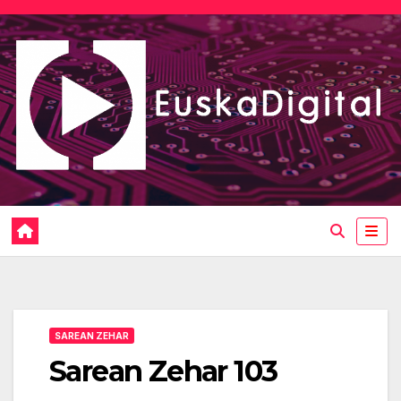
Saltar
al
contenido
SAREAN ZEHAR
Sarean Zehar 103