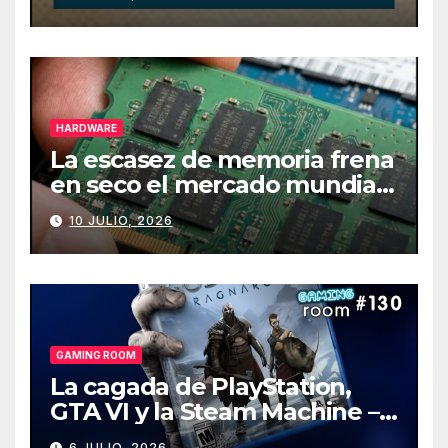
HARDWARE
La escasez de memoria frena
en seco el mercado mundial
de PCs
10 JULIO, 2026
GAMING ROOM
La cagada de PlayStation,
GTA VI y la Steam Machine –
Gaming Room #130
6 JULIO, 2026