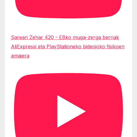
Sarean Zehar 420 - EBko muga-zerga berriak
AliExpressi eta PlayStationeko bideojoko fisikoen
amaiera